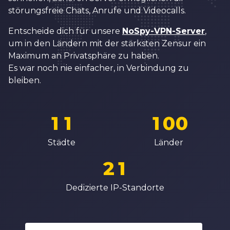
2
5
4
4
störungsfreie Chats, Anrufe und Videocalls.
3
6
5
5
Entscheide dich für unsere
NoSpy-VPN-Server
,
4
7
6
6
um in den Ländern mit der stärksten Zensur ein
5
Maximum an Privatsphäre zu haben.
8
7
7
Es war noch nie einfacher, in Verbindung zu
6
9
8
8
bleiben.
7
0
0
0
9
9
8
1
1
1
0
0
0
9
2
2
2
1
1
Städte
Länder
1
0
3
3
3
2
2
2
1
4
4
4
3
3
3
2
Dedizierte IP-Standorte
5
5
5
4
4
4
3
6
6
6
5
5
5
4