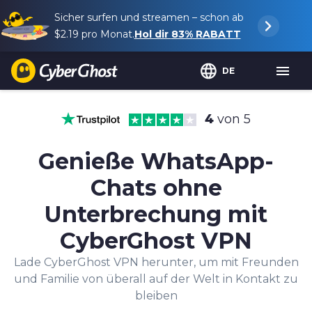
Sicher surfen und streamen – schon ab
$2.19
pro Monat.
Hol dir
83%
RABATT
DE
4
von 5
Genieße WhatsApp-
Chats ohne
Unterbrechung mit
CyberGhost VPN
Lade CyberGhost VPN herunter, um mit Freunden
und Familie von überall auf der Welt in Kontakt zu
bleiben