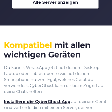
7
7
7
6
6
Alle Server anzeigen
6
5
8
8
8
7
7
7
6
9
9
9
8
8
8
7
9
9
9
8
9
Kompatibel
mit allen
wichtigen Geräten
Du kannst WhatsApp jetzt auf deinem Desktop,
Laptop oder Tablet ebenso wie auf deinem
Smartphone nutzen. Egal, welches Gerät du
verwendest: CyberGhost kann dir beim Zugriff auf
deine Chats helfen.
Installiere die CyberGhost App
auf deinem Gerät
und verbinde dich mit einem Server, der von