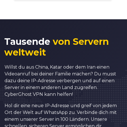
1
2
3
4
5
Tausende
von Servern
6
weltweit
7
Willst du aus China, Katar oder dem Iran einen
8
Videoanruf bei deiner Familie machen? Du musst
0
9
dazu deine IP-Adresse verbergen und auf einen
Server in einem anderen Land zugreifen.
1
0
0
CyberGhost VPN kann helfen!
2
1
1
0
Hol dir eine neue IP-Adresse und greif von jedem
3
2
2
Ort der Welt auf WhatsApp zu. Verbinde dich mit
1
einem unserer Server in 100 Ländern. Unsere
4
3
3
schnellen, sicheren Server ermöglichen dir