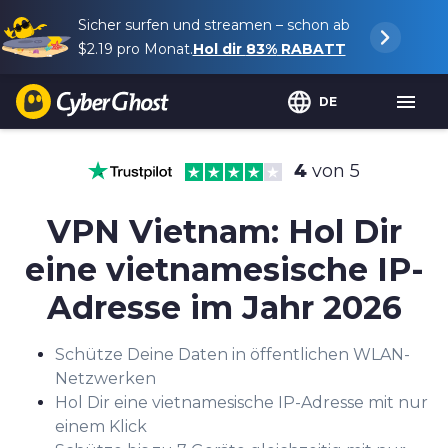
Sicher surfen und streamen – schon ab
$2.19
pro Monat.
Hol dir
83%
RABATT
DE
4
von 5
VPN Vietnam: Hol Dir
eine vietnamesische IP-
Adresse im Jahr 2026
Schütze Deine Daten in öffentlichen WLAN-
Netzwerken
Hol Dir eine vietnamesische IP-Adresse mit nur
einem Klick