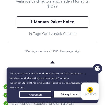
Verlängert sich automatisch jeden Monat für
$12.99
1-Monats-Paket holen
14 Tage Geld-zurück-Garantie
*Beträge werden in US Dollars angezeigt
Alles, was du von einem VPN erwartest
Bis zu 7 Geräte gleichzeitig schützen
Live Chat
Apps für Windows, macOS, Android, iOS und mehr
Live-Kunden-Support rund um die Uhr