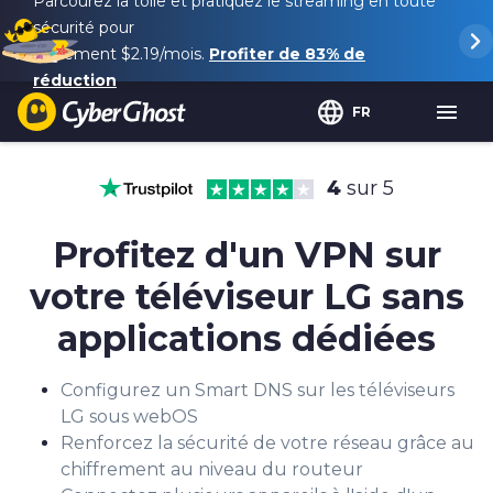
Parcourez la toile et pratiquez le streaming en toute
sécurité pour
seulement
$2.19
/mois.
Profiter de
83%
de
réduction
FR
4
sur 5
Profitez d'un VPN sur
votre téléviseur LG sans
applications dédiées
Configurez un Smart DNS sur les téléviseurs
LG sous webOS
Renforcez la sécurité de votre réseau grâce au
chiffrement au niveau du routeur