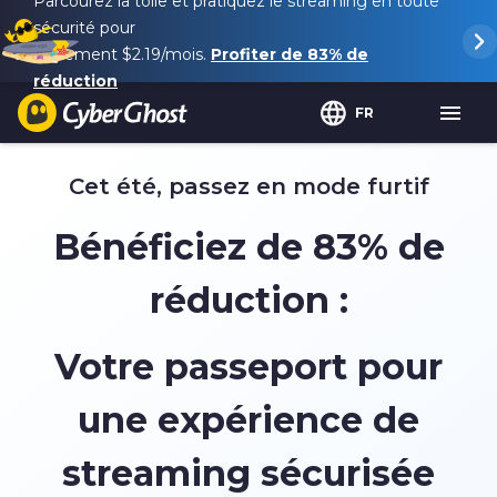
Parcourez la toile et pratiquez le streaming en toute
sécurité pour
seulement
$2.19
/mois.
Profiter de
83%
de
réduction
FR
Cet été, passez en mode furtif
Bénéficiez de
83%
de
réduction :
Votre passeport pour
une expérience de
streaming sécurisée