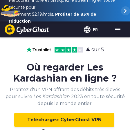
Parcourez la toile et pratiquez le streaming en toute
sécurité pour
seulement
$2.19
/mois.
Profiter de
83%
de
réduction
FR
4
sur 5
Où regarder Les
Kardashian en ligne ?
Profitez d'un VPN offrant des débits très élevés
pour suivre
Les Kardashian
2023 en toute sécurité
depuis le monde entier.
Téléchargez CyberGhost VPN