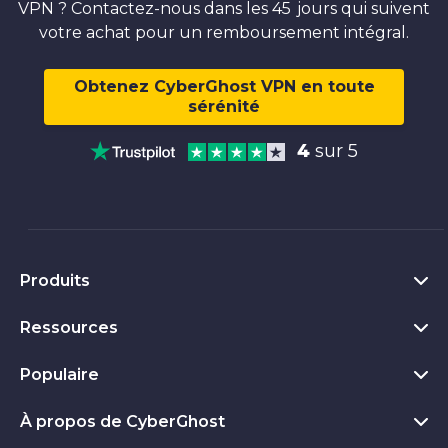
VPN ? Contactez-nous dans les 45 jours qui suivent
votre achat pour un remboursement intégral.
Obtenez CyberGhost VPN en toute
sérénité
4
sur 5
Produits
Ressources
VPN Windows
VPN pour Chrome
Populaire
Qu'est-ce qu'un VPN
VPN Mac
Privacy Hub
À propos de CyberGhost
Découvrez tous les commentaires
VPN Android