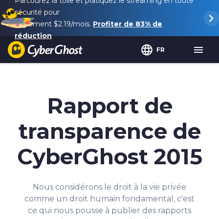
Parcourez la toile et pratiquez le streaming en toute
sécurité pour
seulement
$2.19
/mois.
Profiter de
83%
de
réduction
FR
Rapport de
transparence de
CyberGhost 2015
Nous considérons le droit à la vie privée
comme un droit humain fondamental, c'est
ce qui nous pousse à publier des rapports