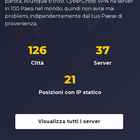
partita, ovunque ti trovi. CyberGhost VPN ha server
in 100 Paesi nel mondo, quindi non avrai mai
problemi, indipendentemente dal tuo Paese di
provenienza.
126
37
Città
Server
21
Posizioni con IP statico
Visualizza tutti i server