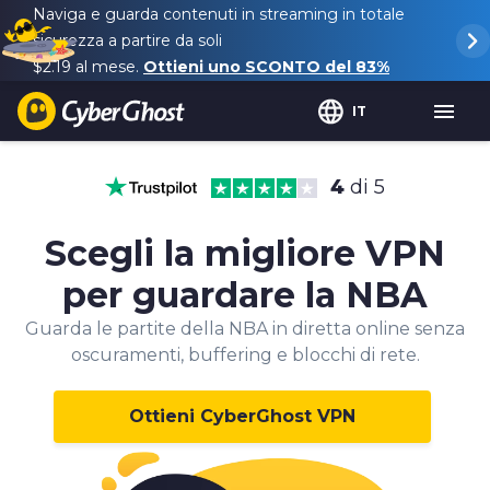
Naviga e guarda contenuti in streaming in totale
sicurezza a partire da soli
$2.19
al mese.
Ottieni uno SCONTO del
83%
IT
4
di 5
Scegli la migliore VPN
per guardare la NBA
Guarda le partite della NBA in diretta online senza
oscuramenti, buffering e blocchi di rete.
Ottieni CyberGhost VPN