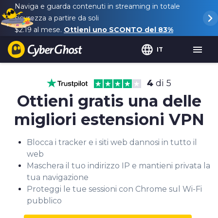
Naviga e guarda contenuti in streaming in totale
sicurezza a partire da soli
$2.19
al mese.
Ottieni uno SCONTO del
83%
IT
4
di 5
Ottieni gratis una delle
migliori estensioni VPN
Blocca i tracker e i siti web dannosi in tutto il
web
Maschera il tuo indirizzo IP e mantieni privata la
tua navigazione
Proteggi le tue sessioni con Chrome sul Wi-Fi
pubblico