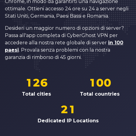
Chrome, in modo da garantirti una navigazione
5
9
3
3
2
ottimale. Ottieni accesso 24 ore su 24 a server negli
6
0
4
4
Stati Uniti, Germania, Paesi Bassi e Romania.
3
7
1
5
5
Desideri un maggior numero di opzioni di server?
4
8
2
6
6
Passa all'app completa di CyberGhost VPN per
5
accedere alla nostra rete globale di server
in 100
9
3
7
7
paesi
. Provala senza problemi con la nostra
6
0
4
8
8
garanzia di rimborso di 45 giorni.
7
0
1
5
0
9
9
8
1
2
6
1
0
0
0
9
2
3
7
2
1
1
Total cities
Total countries
1
0
3
4
8
3
2
2
2
1
4
5
9
4
3
3
3
2
Dedicated IP Locations
5
6
5
4
4
4
3