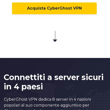
7
1
Acquista CyberGhost VPN
8
2
9
3
0
4
1
5
2
6
3
7
0
4
8
Connettiti a server sicuri
1
5
9
in 4 paesi
2
6
0
0
3
7
1
1
0
CyberGhost VPN dedica 8 server in 4 nazioni
4
8
2
2
popolari al suo componente aggiuntivo per
1