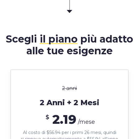
Scegli
il piano
più adatto
alle tue esigenze
2 anni
2 Anni + 2 Mesi
2.19
$
/mese
Al costo di $56.94 per i primi 26 mesi, quindi
si rinnova automaticamente a $56.94 all'anno