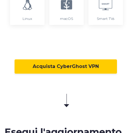
Linux
macOS
Smart TVs
Acquista CyberGhost VPN
Esegui l'aggiornamento