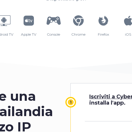
droid TV
Apple TV
Console
Chrome
Firefox
iOS
e una
Iscriviti a Cyb
installa l'app.
ailandia
zo IP