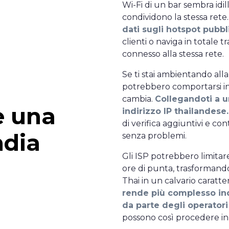
Wi-Fi di un bar sembra idi
condividono la stessa rete
dati sugli hotspot pubbli
clienti o naviga in totale t
connesso alla stessa rete.
Se ti stai ambientando alla
potrebbero comportarsi in
cambia.
Collegandoti a u
e una
indirizzo IP thailandese.
di verifica aggiuntivi e cont
ndia
senza problemi.
Gli ISP potrebbero limitar
ore di punta, trasformando
Thai in un calvario caratte
rende più complesso ind
da parte degli operatori 
possono così procedere in