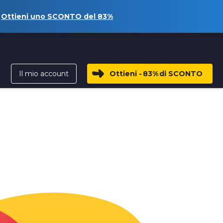
Ottieni uno SCONTO del
83%
Il mio account
Ottieni -
83%
di SCONTO
T