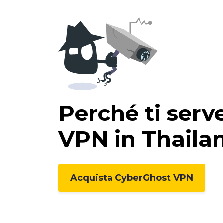
Perché ti serv
VPN in Thaila
Acquista CyberGhost VPN