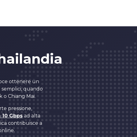
Thailandia
loce ottenere un
iù semplici, quando
ok o Chiang Mai.
rte pressione,
a 10 Gbps
ad alta
ica contribuisce a
online.