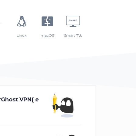
Linux
macOS
Smart TVs
erGhost VPN{
e