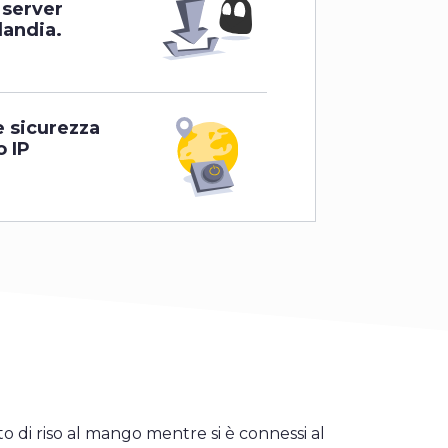
 server
landia.
e sicurezza
o IP
o di riso al mango mentre si è connessi al