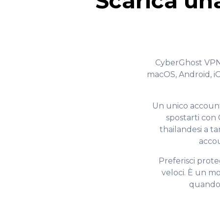
Scarica una
CyberGhost VPN fu
macOS, Android, iO
Un unico account 
spostarti con 
thailandesi a t
accou
Preferisci prote
veloci. È un mo
quando 