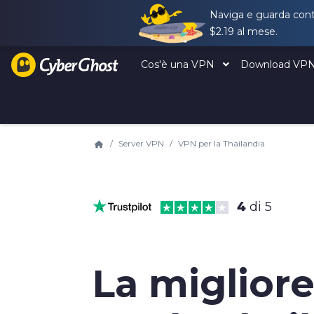
Naviga e guarda conte
$2.19
al mese.
Cos'è una VPN
Download VP
Server VPN
VPN per la Thailandia
4
di 5
La miglior