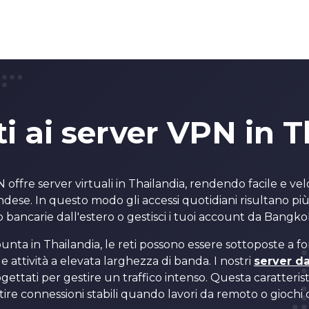
i ai server VPN in 
ffre server virtuali in Thailandia, rendendo facile e ve
andese. In questo modo gli accessi quotidiani risultano p
p bancarie dall'estero o gestisci i tuoi account da Bangk
punta in Thailandia, le reti possono essere sottoposte a fo
e attività a elevata larghezza di banda. I nostri
server d
gettati per gestire un traffico intenso. Questa caratterist
ire connessioni stabili quando lavori da remoto o giochi 