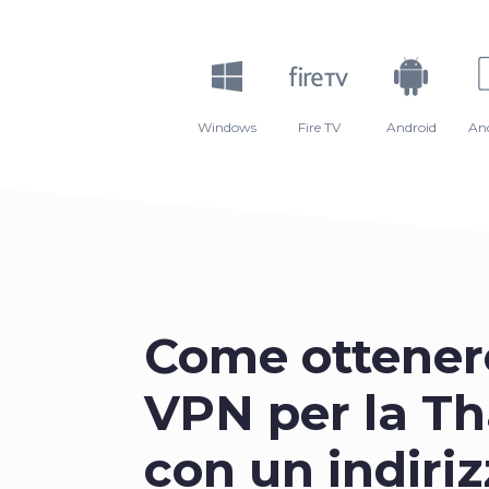
Windows
Fire TV
Android
An
Come ottener
VPN per la Th
con un indiriz