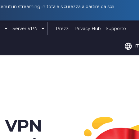
nuti in streaming in totale sicurezza a partire da soli
N
Server VPN
Prezzi
Privacy Hub
Supporto
I
e VPN