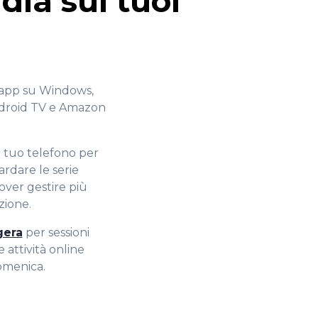
dia sui tuoi
 l'app su Windows,
Android TV e Amazon
l tuo telefono per
ardare le serie
over gestire più
zione.
gera
per sessioni
 attività online
omenica.