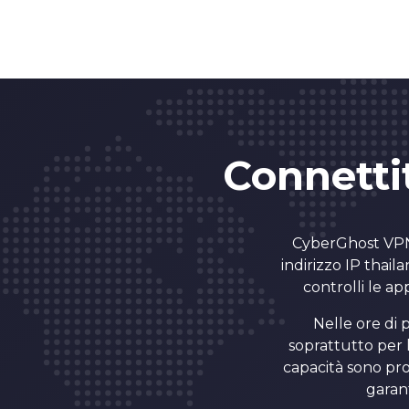
Connettit
CyberGhost VPN o
indirizzo IP thail
controlli le ap
Nelle ore di 
soprattutto per l
capacità sono pro
garant