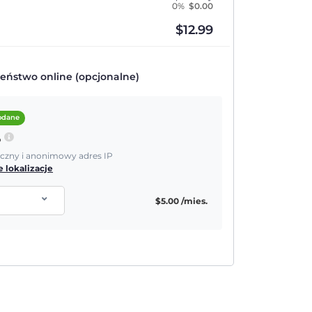
0%
$
0.00
$
12.99
eństwo online (opcjonalne)
dodane
P
yczny i anonimowy adres IP
 lokalizacje
$
5.00
/mies.