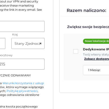
 about our VPN and security
 receive these marketing
Razem naliczono:
g the link in every email. See
Zwiększ swoje bezpiecz
Kraj
Nowe lokalizacje 
Dedykowane I
Twój własny stat
pocztowy
Zobacz dostępne
1 Miesiąc
TYCZNIE ODNAWIANY
na
Warunki korzystania z usługi
orów, która wymaga wiążącego
nych;
Politykę prywatności
,
ego odnawiania określone
alna kwota początkowego