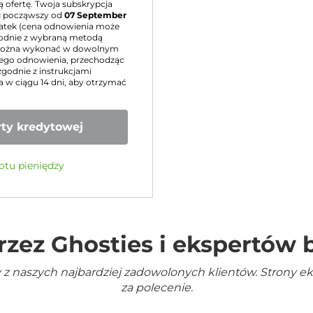
 ofertę. Twoja subskrypcja
c
począwszy od
07 September
atek (cena odnowienia może
godnie z wybraną metodą
e można wykonać w dowolnym
ego odnowienia, przechodząc
zgodnie z instrukcjami
ta w ciągu 14 dni, aby otrzymać
ty kredytowej
otu pieniędzy
rzez Ghosties i ekspertów
 z naszych najbardziej zadowolonych klientów. Strony e
za polecenie.