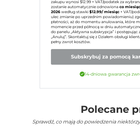
zakupu wynosi $
12.99
+ VAT/podatek za wybraną
zostanie automatycznie odnowiona
co miesią
2026
według stawki
$
12.99
/ miesiąc
+ VAT/pod
ulec zmianie po uprzednim powiadomieniu) z
płatności, aż do momentu anulowania, któr
momencie przed północą w dniu automatyczn
do panelu „Aktywna subskrypcja” i postępując 
„Anuluj”. Skontaktuj się z Działem obsługi klien
pełny zwrot kosztów.
Subskrybuj za pomocą kar
14-dniowa gwarancja zwr
Polecane p
Sprawdź, co mają do powiedzenia niektórzy