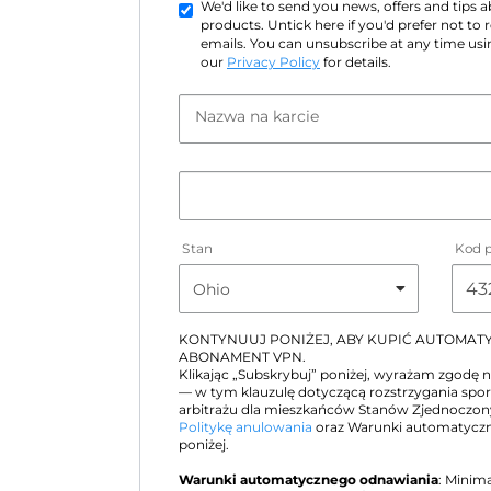
We'd like to send you news, offers and tips
products. Untick here if you'd prefer not to
emails. You can unsubscribe at any time usin
our
Privacy Policy
for details.
Nazwa na karcie
Stan
Kod 
KONTYNUUJ PONIŻEJ, ABY KUPIĆ AUTOMA
ABONAMENT VPN.
Klikając „Subskrybuj” poniżej, wyrażam zgodę 
— w tym klauzulę dotyczącą rozstrzygania sp
arbitrażu dla mieszkańców Stanów Zjednoczo
Politykę anulowania
oraz Warunki automatyczn
poniżej.
Warunki automatycznego odnawiania
: Minim