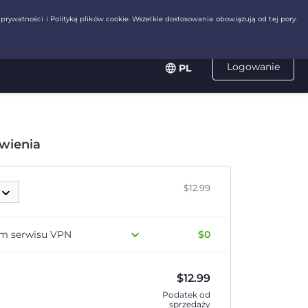
Logowanie
PL
wienia
$12.99
em serwisu VPN
$0
$
12.99
Podatek od
sprzedaży