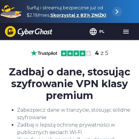
Surfuj i streamuj bezpiecznie już od
$2.19
/mies.
Skorzystaj z
83%
ZNIŻKI
PL
4
z 5
Zadbaj o dane, stosując
szyfrowanie VPN klasy
premium
Zabezpiecz dane w tranzycie, stosując solidne
szyfrowanie
Zadbaj o lepszą ochronę prywatności w
publicznych sieciach Wi-Fi