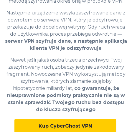
metodą szyfrowania określoną w protokole VPN.
Następnie urządzenie wysyła zaszyfrowane dane z
powrotem do serwera VPN, który je odcyfrowuje i
przekazuje do docelowej witryny. Gdy ruch wraca
do użytkownika, proces przebiega odwrotnie —
serwer VPN szyfruje dane, a następnie aplikacja
klienta VPN je odszyfrowuje
.
Nawet jeśli jakaś osoba trzecia przechwyci Twój
zaszyfrowany ruch, zobaczy jedynie zakodowany
fragment. Nowoczesne VPN wykorzystują metody
szyfrowania, których złamanie zajęłoby
hipotetycznie miliardy lat,
co gwarantuje, że
nieuprawnione podmioty praktycznie nie są w
stanie sprawdzić Twojego ruchu bez dostępu
do klucza szyfrującego
.
Kup CyberGhost VPN