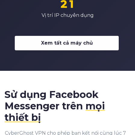
2
1
4
4
4
3
3
3
2
Vị trí IP chuyên dụng
5
5
5
4
4
4
3
6
6
6
5
5
5
4
7
7
7
6
6
Xem tất cả máy chủ
6
5
8
8
8
7
7
7
6
9
9
9
8
8
8
7
9
9
9
8
9
Sử dụng Facebook
Messenger trên
mọi
thiết bị
CyberGhost VPN cho phép bạn kết nối cùng lúc 7