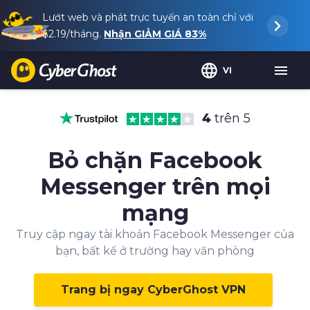
Lướt web và phát trực tuyến an toàn chỉ với
$2.19
/tháng.
Nhận GIẢM GIÁ
83%
VI
4
trên 5
Bỏ chặn Facebook
Messenger trên mọi
mạng
Truy cập ngay tài khoản Facebook Messenger của
bạn, bất kể ở trường hay văn phòng
Trang bị ngay CyberGhost VPN