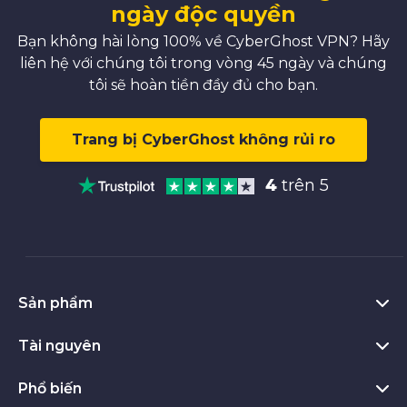
ngày độc quyền
Bạn không hài lòng 100% về CyberGhost VPN? Hãy
liên hệ với chúng tôi trong vòng 45 ngày và chúng
tôi sẽ hoàn tiền đầy đủ cho bạn.
Trang bị CyberGhost không rủi ro
4
trên 5
Sản phẩm
Tài nguyên
VPN cho Windows
Tiện ích VPN cho Chrome
Phổ biến
VPN là gì