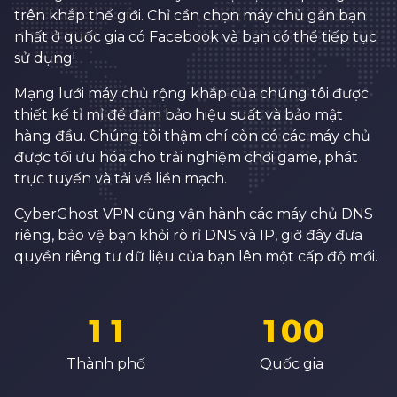
1
0
0
trên khắp thế giới. Chỉ cần chọn máy chủ gần bạn
2
1
1
nhất ở quốc gia có Facebook và bạn có thể tiếp tục
0
sử dụng!
3
2
2
1
Mạng lưới máy chủ rộng khắp của chúng tôi được
4
3
3
2
thiết kế tỉ mỉ để đảm bảo hiệu suất và bảo mật
5
4
4
hàng đầu. Chúng tôi thậm chí còn có các máy chủ
3
được tối ưu hóa cho trải nghiệm chơi game, phát
6
5
5
4
trực tuyến và tải về liền mạch.
7
6
6
5
CyberGhost VPN cũng vận hành các máy chủ DNS
8
7
7
riêng, bảo vệ bạn khỏi rò rỉ DNS và IP, giờ đây đưa
6
9
8
8
quyền riêng tư dữ liệu của bạn lên một cấp độ mới.
7
0
0
0
9
9
8
1
1
1
0
0
0
9
2
2
2
1
1
Thành phố
Quốc gia
1
0
3
3
3
2
2