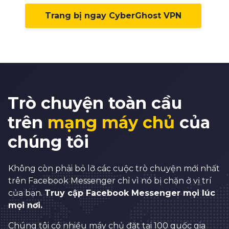
Trang bị ngay CyberGhost VPN
0
1
2
Trò chuyện toàn cầu
3
trên
mạng máy chủ
của
4
chúng tôi
5
6
Không còn phải bỏ lỡ các cuộc trò chuyện mới nhất
7
trên Facebook Messenger chỉ vì nó bị chặn ở vị trí
8
của bạn.
Truy cập Facebook Messenger mọi lúc
mọi nơi.
0
9
Chúng tôi có nhiều máy chủ đặt tại 100 quốc gia