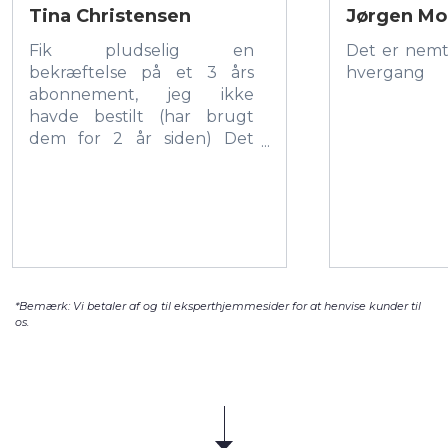
Tina Christensen
Jørgen Mo
Fik pludselig en
Det er nemt
bekræftelse på et 3 års
hvergang
abonnement, jeg ikke
havde bestilt (har brugt
dem for 2 år siden) Det
lykkes mig at få fat i et
rigtigt menneske (ikke en
bot) en lørdag morgen kl 9,
som straks annullerede
ordren. Det var god service!
*Bemærk: Vi betaler af og til eksperthjemmesider for at henvise kunder til
os.