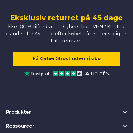
Eksklusiv returret på 45 dage
Ikke 100 % tilfreds med CyberGhost VPN? Kontakt
os inden for 45 dage efter købet, så sender vi dig en
fuld refusion.
Få CyberGhost uden risiko
4
ud af 5
Produkter
Ressourcer
VPN til Windows