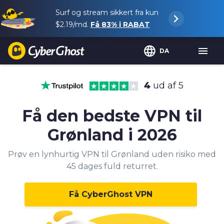
Surf og stream sikkert fra kun
$2.19
/md.
Få
83%
i RABAT
DA
4
ud af 5
Få den bedste VPN til
Grønland i 2026
Prøv en lynhurtig VPN til Grønland uden risiko med
45 dages fuld returret.
Få CyberGhost VPN