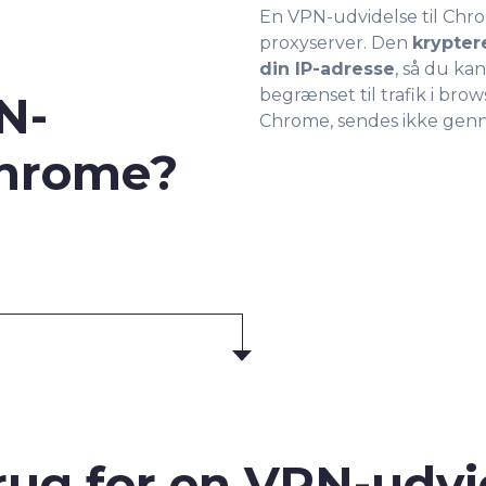
En VPN-udvidelse til Chr
proxyserver. Den
krypter
din IP-adresse
, så du ka
begrænset til trafik i bro
N-
Chrome, sendes ikke gen
Chrome?
rug for en VPN-udvi