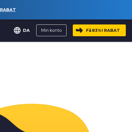
 RABAT
Min konto
Få
83%
I RABAT
DA