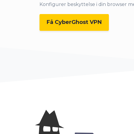
Konfigurer beskyttelse i din browser me
Få CyberGhost VPN