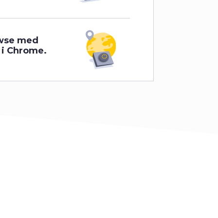
owse med
v i Chrome.