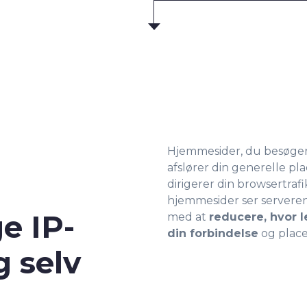
Hjemmesider, du besøger 
afslører din generelle pl
dirigerer din browsertraf
hjemmesider ser serverens
ge IP-
med at
reducere, hvor le
din forbindelse
og place
g selv