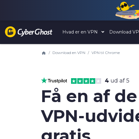
Hvad er en VPN
Download V
Download en VPN
VPN til Chrome
4
ud af 5
Få en af d
VPN-udvide
gratis