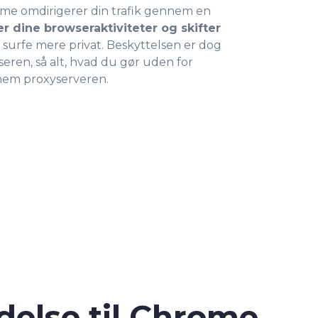
ome omdirigerer din trafik gennem en
er dine browseraktiviteter og skifter
n surfe mere privat. Beskyttelsen er dog
wseren, så alt, hvad du gør uden for
nem proxyserveren.
delse til Chrome