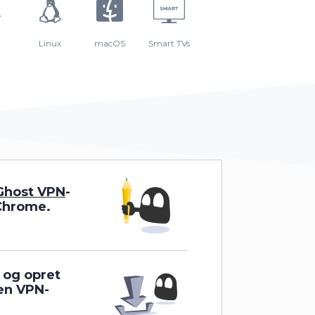
Linux
macOS
Smart TVs
rGhost VPN
-
 Chrome.
, og opret
 en VPN-