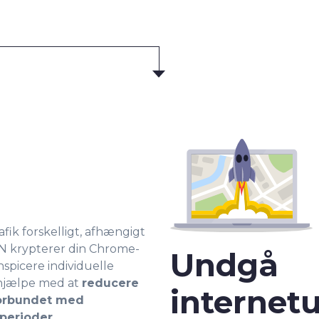
fik forskelligt, afhængigt
VPN krypterer din Chrome-
Undgå
nspicere individuelle
 hjælpe med at
reducere
internet
forbundet med
 perioder
.