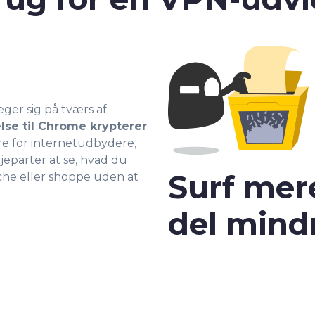
er sig på tværs af
lse til Chrome krypterer
ere for internetudbydere,
jeparter at se, hvad du
Surf mere
rche eller shoppe uden at
del mind