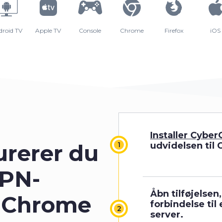
droid TV
Apple TV
Console
Chrome
Firefox
iOS
Installer Cybe
urerer du
udvidelsen til
VPN-
Åbn tilføjelsen
l Chrome
forbindelse til
server.