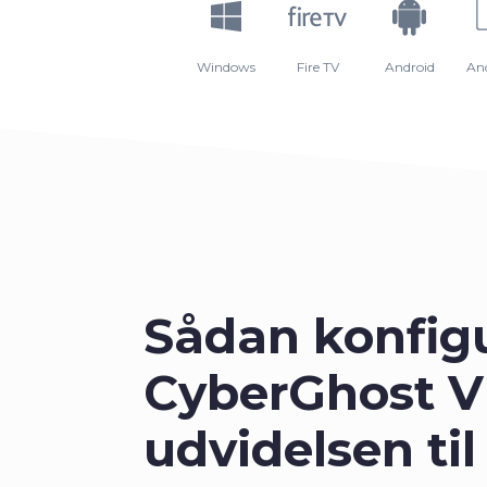
Windows
Fire TV
Android
An
Sådan konfig
CyberGhost 
udvidelsen ti