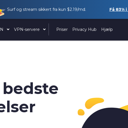
Surf og stream sikkert fra kun
$2.19
/md.
Få
83%
i
PN
VPN-servere
Priser
Privacy Hub
Hjælp
e bedste
lser