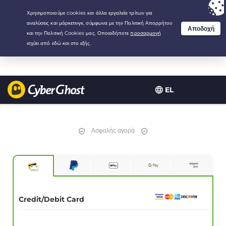
Your choice:
The Best Deal
for 2.1666666666667-years at $
2.19
/month
EL
Ασφαλής αγορά
Credit/Debit Card