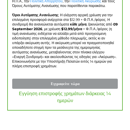
Η.Π.Α., την
Πολιτική Απορρήτου
, την
Πολιτική Ακύρωσης
και τους
Όρους Αυτόματης Ανανέωσης που παρατίθενται παρακάτω.
Όροι Αυτόματης Ανανέωσης
: Η ελάχιστη αρχική χρέωση για την
επιλεγμένη προσφορά ανέρχεται στα $
12.99
+ Φ.Π.Α./φόρος. Η
συνδρομή θα ανανεώνεται αυτόματα
κάθε μήνα
, ξεκινώντας από
09
September 2026
, με χρέωση
$
12.99
/μήνα
+ Φ.Π.Α./φόρος (η
τιμή ανανέωσης ενδέχεται να αλλάξει μετά από προηγούμενη
ειδοποίηση) στην επιλεγμένη μέθοδο πληρωμής, εκτός κι αν
υπάρξει ακύρωση αυτής. Η ακύρωση μπορεί να πραγματοποιηθεί
οποιαδήποτε στιγμή πριν τα μεσάνυχτα της ημερομηνίας
αυτόματης ανανέωσης, μεταβαίνοντας στον πίνακα ελέγχου
«Ενεργή Συνδρομή» και ακολουθώντας τις οδηγίες για «Ακύρωση».
Επικοινωνήστε με την Υποστήριξη Πελατών εντός 14 ημερών για
πλήρη επιστροφή χρημάτων.
Εγγραφείτε τώρα
Εγγύηση επιστροφής χρημάτων διάρκειας 14
ημερών