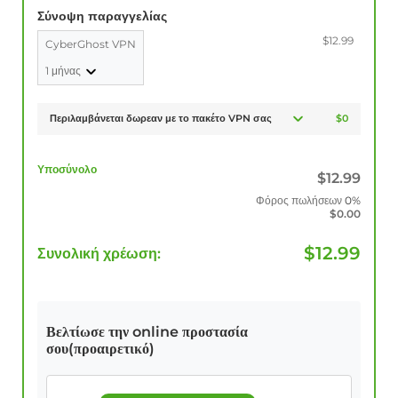
Σύνοψη παραγγελίας
$12.99
CyberGhost VPN
1 μήνας
Περιλαμβάνεται δωρεαν με το πακέτο VPN σας
$0
Υποσύνολο
$
12.99
Φόρος πωλήσεων
0%
$
0.00
$
12.99
Συνολική χρέωση:
Βελτίωσε την online προστασία
σου(προαιρετικό)