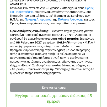
ΣΥΝΕΧΕΙΑ ΓΙΑ ΑΓΟΡΑ ΣΥΝΔΡΟΜΗΣ VPN ΜΕ ΑΥΤΟΜΑΤΗ
ΑΝΑΝΕΩΣΗ.
Κάνοντας κλικ στην επιλογή «Εγγραφή», αποδέχομαι τους
Όρους
και Προϋποθέσεις
, συμπεριλαμβανομένης της ρήτρας επίλυσης
διαφορών που απαιτεί δεσμευτική διαιτησία για κατοίκους των
Η.Π.Α., την
Πολιτική Απορρήτου
, την
Πολιτική Ακύρωσης
και τους
Όρους Αυτόματης Ανανέωσης που παρατίθενται παρακάτω.
Όροι Αυτόματης Ανανέωσης
: Η ελάχιστη αρχική χρέωση για την
επιλεγμένη προσφορά ανέρχεται στα $
41.94
+ Φ.Π.Α./φόρος. Η
συνδρομή θα ανανεώνεται αυτόματα
κάθε 6 months
, ξεκινώντας
από
08 February 2027
, με χρέωση
$
41.94
/6 months
+ Φ.Π.Α./
φόρος (η τιμή ανανέωσης ενδέχεται να αλλάξει μετά από
προηγούμενη ειδοποίηση) στην επιλεγμένη μέθοδο πληρωμής,
εκτός κι αν υπάρξει ακύρωση αυτής. Η ακύρωση μπορεί να
πραγματοποιηθεί οποιαδήποτε στιγμή πριν τα μεσάνυχτα της
ημερομηνίας αυτόματης ανανέωσης, μεταβαίνοντας στον πίνακα
ελέγχου «Ενεργή Συνδρομή» και ακολουθώντας τις οδηγίες για
«Ακύρωση». Επικοινωνήστε με την Υποστήριξη Πελατών εντός 45
ημερών για πλήρη επιστροφή χρημάτων.
Εγγραφείτε τώρα
Εγγύηση επιστροφής χρημάτων διάρκειας 45
ημερών