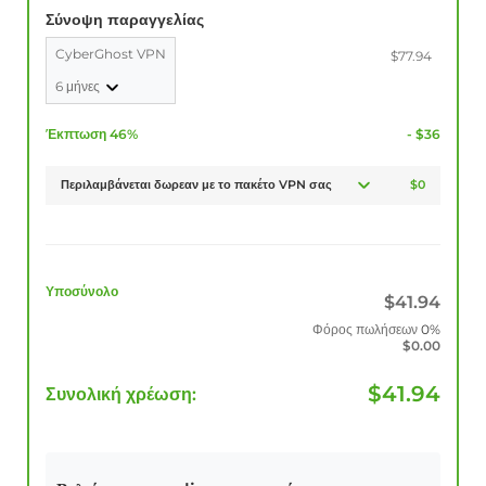
Σύνοψη παραγγελίας
CyberGhost VPN
$77.94
6 μήνες
Έκπτωση 46%
- $36
Περιλαμβάνεται δωρεαν με το πακέτο VPN σας
$0
Υποσύνολο
$
41.94
Φόρος πωλήσεων
0%
$
0.00
$
41.94
Συνολική χρέωση: