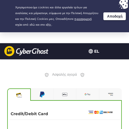
Your choice:
The Best Deal
for 2.1666666666667-years at $
2.19
/month
EL
Ασφαλής αγορά
Credit/Debit Card