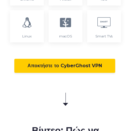
Linux
macOS
Smart TVs
Αποκτήστε το CyberGhost VPN
Βίντεο: Πώς να