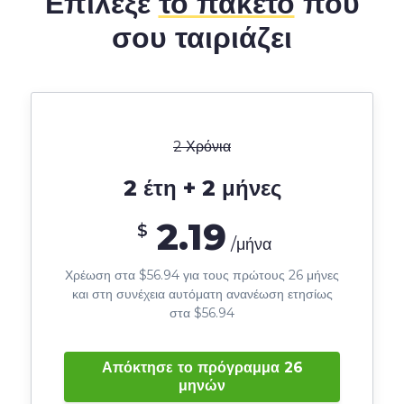
Επίλεξε
το πακέτο
που
σου ταιριάζει
2 Χρόνια
2 έτη + 2 μήνες
2.19
$
/μήνα
Χρέωση στα $56.94 για τους πρώτους 26 μήνες
και στη συνέχεια αυτόματη ανανέωση ετησίως
στα $56.94
Απόκτησε το πρόγραμμα 26
μηνών