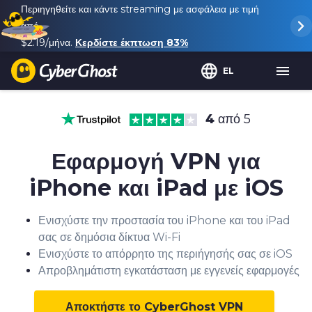
Περιηγηθείτε και κάντε streaming με ασφάλεια με τιμή
από
$2.19
/μήνα.
Κερδίστε έκπτωση
83%
EL
4
από 5
Εφαρμογή VPN για
iPhone και iPad με iOS
Ενισχύστε την προστασία του iPhone και του iPad
σας σε δημόσια δίκτυα Wi-Fi
Ενισχύστε το απόρρητο της περιήγησής σας σε iOS
Απροβλημάτιστη εγκατάσταση με εγγενείς εφαρμογές
Αποκτήστε το CyberGhost VPN