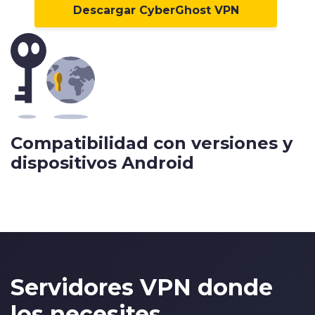
Descargar CyberGhost VPN
1
2
3
4
5
Compatibilidad con versiones y
6
0
dispositivos Android
7
1
8
2
9
3
0
4
1
5
Servidores VPN donde
2
6
los necesites