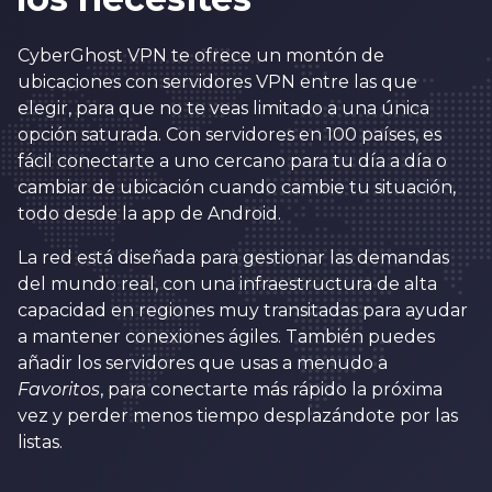
3
7
0
4
8
CyberGhost VPN te ofrece un montón de
ubicaciones con servidores VPN entre las que
1
5
9
elegir, para que no te veas limitado a una única
2
6
0
0
opción saturada. Con servidores en 100 países, es
fácil conectarte a uno cercano para tu día a día o
3
7
1
1
0
cambiar de ubicación cuando cambie tu situación,
4
8
2
2
todo desde la app de Android.
1
5
9
3
3
La red está diseñada para gestionar las demandas
2
6
0
4
4
del mundo real, con una infraestructura de alta
3
capacidad en regiones muy transitadas para ayudar
7
1
5
5
a mantener conexiones ágiles. También puedes
4
8
2
6
6
añadir los servidores que usas a menudo a
5
Favoritos
, para conectarte más rápido la próxima
9
3
7
7
vez y perder menos tiempo desplazándote por las
6
0
4
8
8
listas.
7