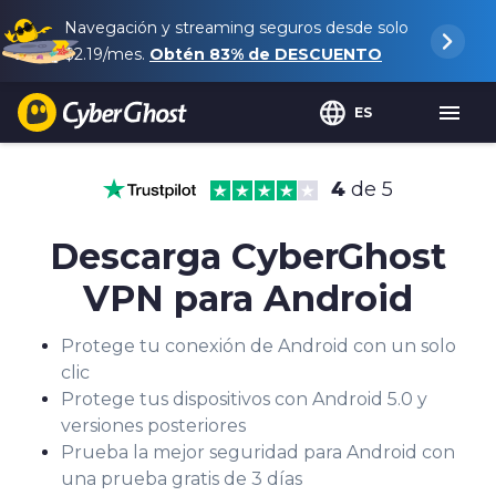
Navegación y streaming seguros desde solo
$2.19
/mes.
Obtén
83%
de DESCUENTO
ES
4
de 5
Descarga CyberGhost
VPN para Android
Protege tu conexión de Android con un solo
clic
Protege tus dispositivos con Android 5.0 y
versiones posteriores
Prueba la mejor seguridad para Android con
una prueba gratis de 3 días