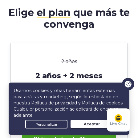
Elige
el plan
que más te
convenga
2 años
2 años + 2 meses
2.19
$
/mes
$56.94 los primeros 26 meses y a
continuación se renueva automáticamente
por $56.94 al año
Live Chat