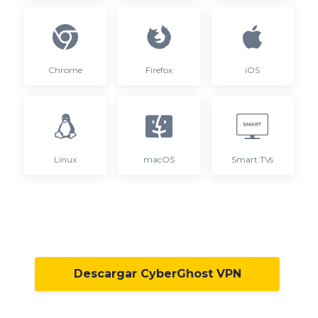
Chrome
Firefox
iOS
Linux
macOS
Smart TVs
Descargar CyberGhost VPN