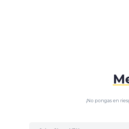
5
6
7
8
Me
9
¡No pongas en ries
0