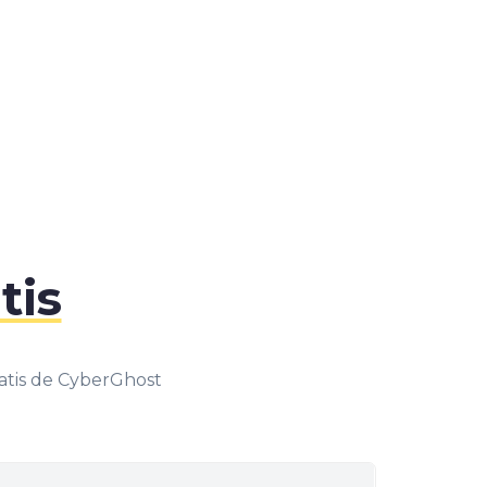
tis
ratis de CyberGhost