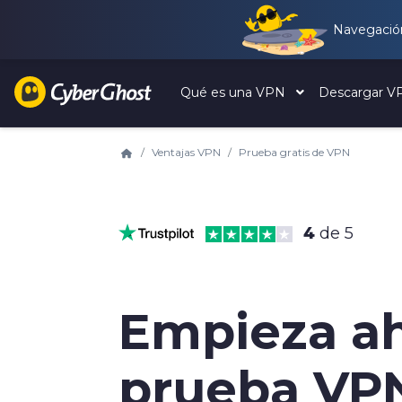
Navegación
Qué es una VPN
Descargar 
Ventajas VPN
Prueba gratis de VPN
4
de 5
Empieza ah
prueba VPN