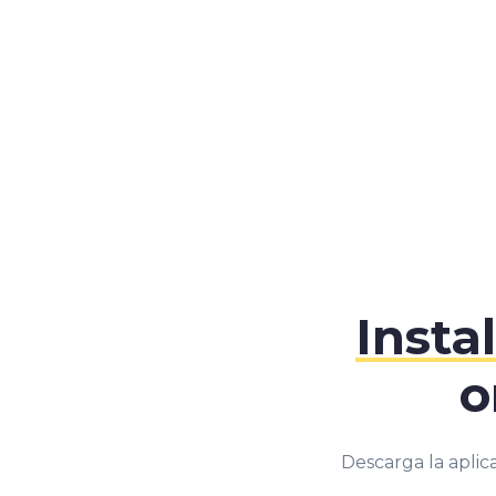
Insta
o
Descarga la aplic