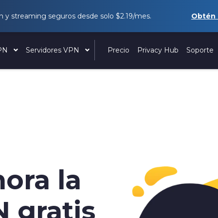
 y streaming seguros desde solo
$2.19
/mes.
Obtén
VPN
Servidores VPN
Precio
Privacy Hub
Soporte
ora la
 gratis