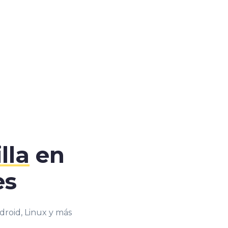
lla
en
es
droid, Linux y más