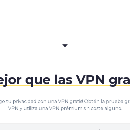
0
1
2
jor que las VPN gra
3
go tu privacidad con una VPN gratis! Obtén la prueba g
4
VPN y utiliza una VPN prémium sin coste alguno.