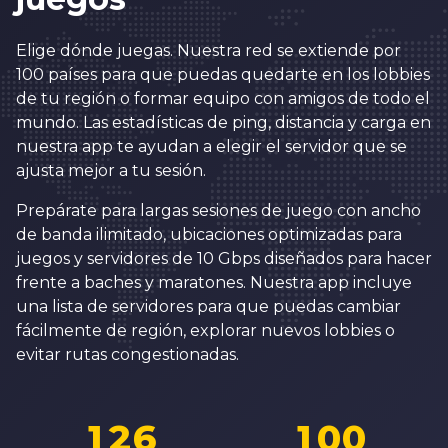
0
4
8
1
5
9
Elige dónde juegas. Nuestra red se extiende por
2
6
0
0
100 países para que puedas quedarte en los lobbies
de tu región o formar equipo con amigos de todo el
3
7
1
1
0
mundo. Las estadísticas de ping, distancia y carga en
4
8
2
2
nuestra app te ayudan a elegir el servidor que se
1
ajusta mejor a tu sesión.
5
9
3
3
2
6
0
4
4
Prepárate para largas sesiones de juego con ancho
3
de banda ilimitado, ubicaciones optimizadas para
7
1
5
5
juegos y servidores de 10 Gbps diseñados para hacer
4
8
2
6
6
frente a baches y maratones. Nuestra app incluye
5
una lista de servidores para que puedas cambiar
9
3
7
7
fácilmente de región, explorar nuevos lobbies o
6
0
4
8
8
evitar rutas congestionadas.
7
0
1
5
0
9
9
8
1
2
6
1
0
0