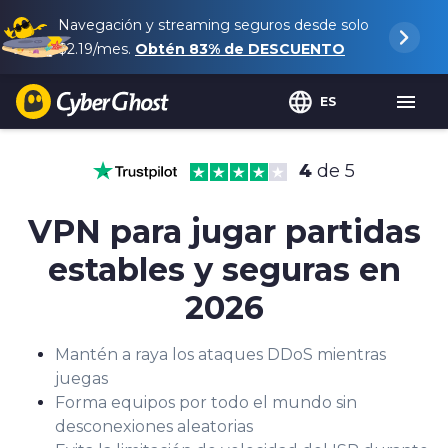
Navegación y streaming seguros desde solo
$2.19
/mes.
Obtén
83%
de DESCUENTO
ES
4
de 5
VPN para jugar partidas
estables y seguras en
2026
Mantén a raya los ataques DDoS mientras
juegas
Forma equipos por todo el mundo sin
desconexiones aleatorias