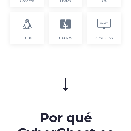
Chrome
Firefox
iOS
Linux
macOS
Smart TVs
Por qué