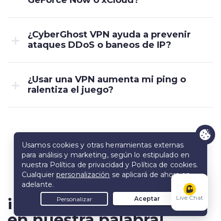
GeForce Now o xCloud?
¿CyberGhost VPN ayuda a prevenir
ataques DDoS o baneos de IP?
¿Usar una VPN aumenta mi ping o
ralentiza el juego?
¡No confíes ciegamente
Live Chat
en nuestra palabra!