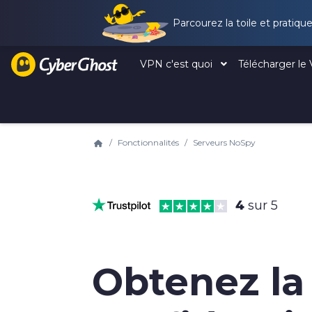
Parcourez la toile et pratiq
VPN c'est quoi
Télécharger l
Fonctionnalités
Serveurs NoSpy
4
sur 5
Obtenez la