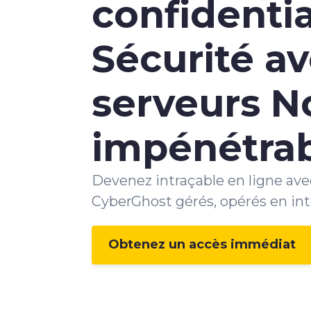
confidentia
Sécurité a
serveurs N
impénétra
Devenez intraçable en ligne ave
CyberGhost gérés, opérés en inte
Obtenez un accès immédiat