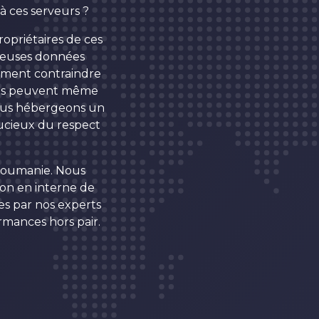
 à ces serveurs ?
ropriétaires de ces
cieuses données
lement contraindre
ants peuvent même
Nous hébergeons un
ucieux du respect
Roumanie. Nous
on en interne de
es par nos experts
rmances hors pair.