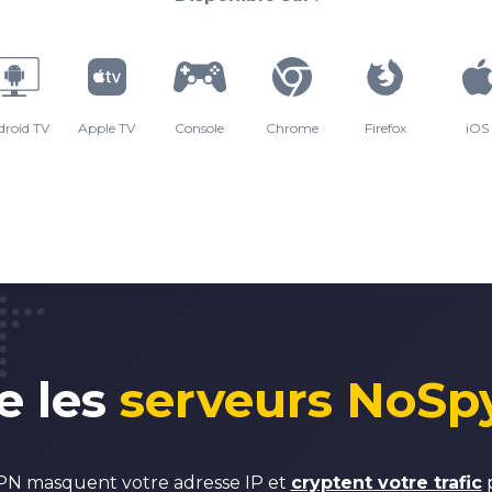
droid TV
Apple TV
Console
Chrome
Firefox
iOS
e les
serveurs NoSp
PN masquent votre adresse IP et
cryptent votre trafic
p