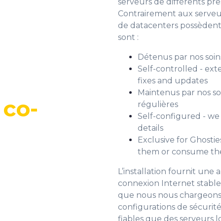
serveurs de différents pre
Contrairement aux serveurs
de datacenters possèdent e
sont :
Détenus par nos soins
Self-controlled - ext
fixes and updates
Maintenus par nos so
 co-
régulières
Self-configured - we 
details
Exclusive for Ghostie
them or consume the
L’installation fournit une
connexion Internet stable
que nous nous chargeons d
configurations de sécurité
fiables que des serveurs 