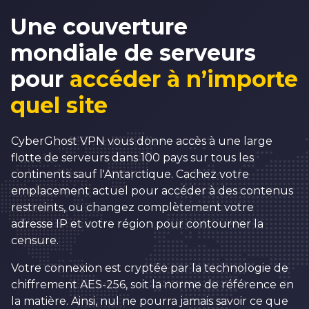
1
Une couverture
2
mondiale de serveurs
3
pour
accéder à n’importe
4
quel site
5
6
CyberGhost VPN vous donne accès à une large
7
flotte de serveurs dans 100 pays sur tous les
continents sauf l'Antarctique. Cachez votre
8
emplacement actuel pour accéder à des contenus
0
9
restreints, ou changez complètement votre
adresse IP et votre région pour contourner la
1
0
0
censure.
2
1
1
0
Votre connexion est cryptée par la technologie de
3
2
2
chiffrement AES-256, soit la norme de référence en
1
la matière. Ainsi, nul ne pourra jamais savoir ce que