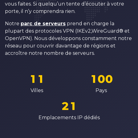
4
3
3
2
vous faites. Si quelqu’un tente d’écouter à votre
5
4
4
porte, il n’y comprendra rien.
3
6
5
5
Notre
parc de serveurs
prend en charge la
4
7
6
6
plupart des protocoles VPN (IKEv2,WireGuard® et
5
OpenVPN). Nous développons constamment notre
8
7
7
réseau pour couvrir davantage de régions et
6
9
8
8
accroître notre nombre de serveurs.
7
0
0
0
9
9
8
1
1
1
0
0
0
9
2
2
2
1
1
Villes
Pays
1
0
3
3
3
2
2
2
1
4
4
4
3
3
3
2
Emplacements IP dédiés
5
5
5
4
4
4
3
6
6
6
5
5