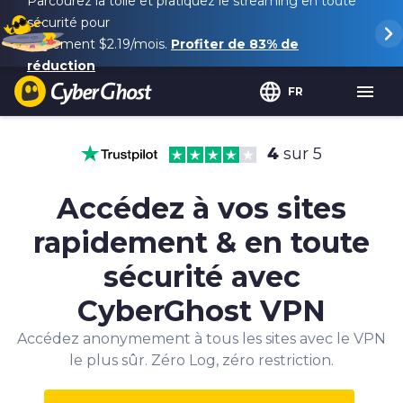
Parcourez la toile et pratiquez le streaming en toute
sécurité pour
seulement
$2.19
/mois.
Profiter de
83%
de
réduction
FR
4
sur 5
Accédez à vos sites
rapidement & en toute
sécurité avec
CyberGhost VPN
Accédez anonymement à tous les sites avec le VPN
le plus sûr. Zéro Log, zéro restriction.