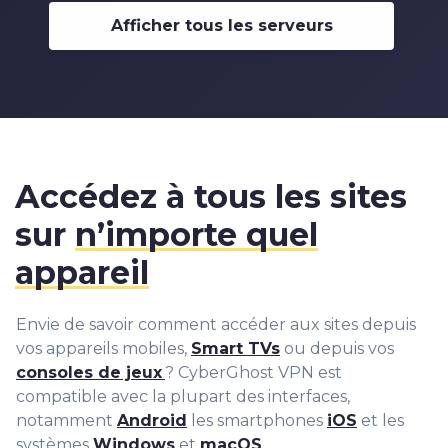
5
4
7
7
7
6
6
Afficher tous les serveurs
6
5
8
8
8
7
7
7
6
9
9
9
8
8
8
7
9
9
9
8
9
Accédez à tous les sites
sur
n’importe quel
appareil
Envie de savoir comment accéder aux sites depuis
vos appareils mobiles,
Smart TVs
ou depuis vos
consoles de jeux
? CyberGhost VPN est
compatible avec la plupart des interfaces,
notamment
Android
les smartphones
iOS
et les
systèmes
Windows
et
macOS
.