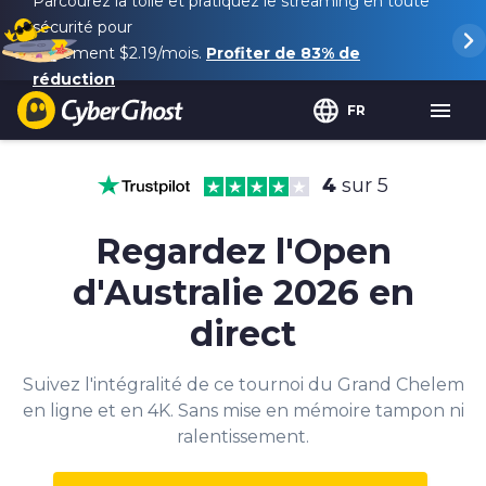
Parcourez la toile et pratiquez le streaming en toute
sécurité pour
seulement
$2.19
/mois.
Profiter de
83%
de
réduction
FR
4
sur 5
Regardez l'Open
d'Australie 2026 en
direct
Suivez l'intégralité de ce tournoi du Grand Chelem
en ligne et en 4K. Sans mise en mémoire tampon ni
ralentissement.