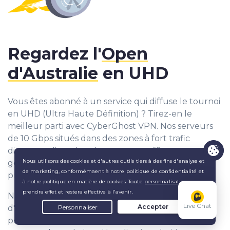
Regardez l'
Open
d'Australie
en UHD
Vous êtes abonné à un service qui diffuse le tournoi
en UHD (Ultra Haute Définition) ? Tirez-en le
meilleur parti avec CyberGhost VPN. Nos serveurs
de 10 Gbps situés dans des zones à fort trafic
disposent d'une bande passante suffisante pour
gérer même les flux UHD. Vivez l'action au plus
près, sans aucun temps de chargement.
Notre
VPN ultra-rapide
s'accompagne également
Live Chat
d'un transfert de données illimité, ce qui vous
permet de streamer en continu aussi longtemps