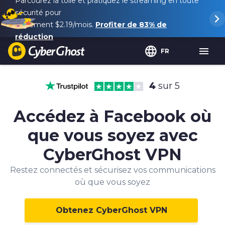
Parcourez la toile et pratiquez le streaming en toute
sécurité pour
seulement
$2.19
/mois.
Profiter de
83%
de
réduction
FR
4
sur 5
Accédez à Facebook où
que vous soyez avec
CyberGhost VPN
Restez connectés et sécurisez vos communications
où que vous soyez
Obtenez CyberGhost VPN