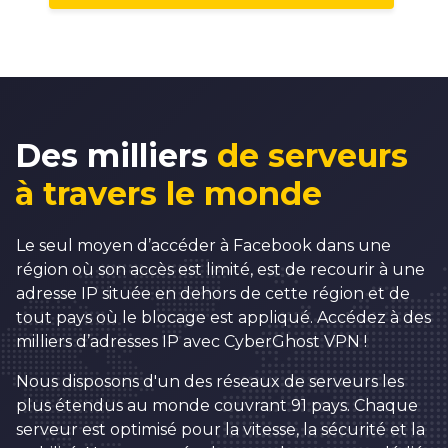
6
0
7
1
8
2
9
3
0
4
Des milliers
de serveurs
1
5
à travers le monde
2
6
3
7
Le seul moyen d’accéder à Facebook dans une
région où son accès est limité, est de recourir à une
0
4
8
adresse IP située en dehors de cette région et de
1
5
9
tout pays où le blocage est appliqué. Accédez à des
milliers d’adresses IP avec CyberGhost VPN !
2
6
0
0
Nous disposons d'un des réseaux de serveurs les
3
7
1
1
0
plus étendus au monde couvrant 91 pays. Chaque
4
8
2
2
serveur est optimisé pour la vitesse, la sécurité et la