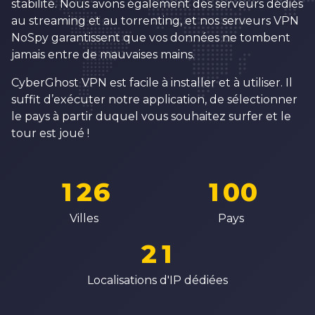
1
stabilité. Nous avons également des serveurs dédiés
5
9
3
3
2
au streaming et au torrenting, et nos serveurs VPN
6
0
4
4
NoSpy garantissent que vos données ne tombent
3
jamais entre de mauvaises mains.
7
1
5
5
4
8
2
6
6
CyberGhost VPN est facile à installer et à utiliser. Il
5
suffit d’exécuter notre application, de sélectionner
9
3
7
7
le pays à partir duquel vous souhaitez surfer et le
6
0
4
8
8
tour est joué !
7
0
1
5
0
9
9
8
1
2
6
1
0
0
0
9
2
3
7
2
1
1
Villes
Pays
1
0
3
4
8
3
2
2
2
1
4
5
9
4
3
3
3
2
Localisations d'IP dédiées
5
6
5
4
4
4
3