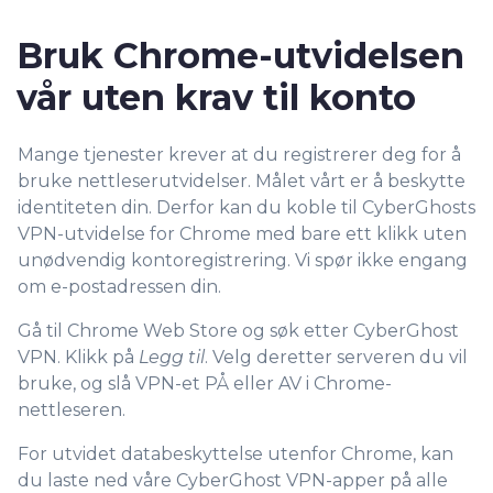
9
8
9
Bruk Chrome-utvidelsen
vår uten krav til konto
Mange tjenester krever at du registrerer deg for å
bruke nettleserutvidelser. Målet vårt er å beskytte
identiteten din. Derfor kan du koble til CyberGhosts
VPN-utvidelse for Chrome med bare ett klikk uten
unødvendig kontoregistrering. Vi spør ikke engang
om e-postadressen din.
Gå til Chrome Web Store og søk etter CyberGhost
VPN. Klikk på
Legg til
. Velg deretter serveren du vil
bruke, og slå VPN-et PÅ eller AV i Chrome-
nettleseren.
For utvidet databeskyttelse utenfor Chrome, kan
du laste ned våre CyberGhost VPN-apper på alle