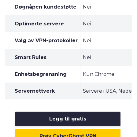
Døgnåpen kundestøtte
Nei
Optimerte servere
Nei
Valg av VPN-protokoller
Nei
Smart Rules
Nei
Enhetsbegrensning
Kun Chrome
Servernettverk
Servere i USA, Neder
Legg til gratis
Prøv CyberGhost VPN