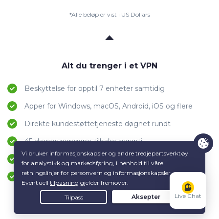
*Alle beløp er vist i US Dollars
Alt du trenger i et VPN
Beskyttelse for opptil 7 enheter samtidig
Apper for Windows, macOS, Android, iOS og flere
Direkte kundestøttetjeneste døgnet rundt
45-dagers pengene-tilbake-garanti
VPN-servere i 100 land over hele verden
Sterk kryptering
Live Chat