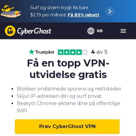
Surf og strøm trygt fra bare
$2.19
per måned.
Få
83%
rabatt
NB
4
av 5
Få en topp VPN-
utvidelse gratis
Blokker ondsinnede sporere og nettsteder
Skjul IP-adressen din og surf privat
Beskytt Chrome-øktene dine på offentlige
WiFi
Prøv CyberGhost VPN