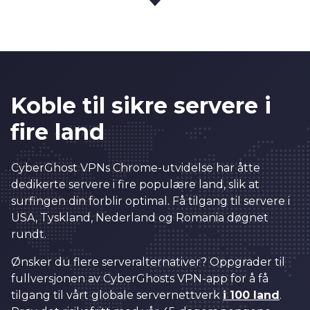
1
5
2
6
3
7
0
4
8
Koble til sikre servere i
1
5
9
fire land
2
6
0
0
3
7
1
1
0
CyberGhost VPNs Chrome-utvidelse har åtte
4
8
2
2
dedikerte servere i fire populære land, slik at
1
surfingen din forblir optimal. Få tilgang til servere i
5
9
3
3
2
USA, Tyskland, Nederland og Romania døgnet
6
0
4
4
rundt.
3
7
1
5
5
Ønsker du flere serveralternativer? Oppgrader til
4
8
2
6
6
fullversjonen av CyberGhosts VPN-app for å få
5
tilgang til vårt globale servernettverk
i 100 land
.