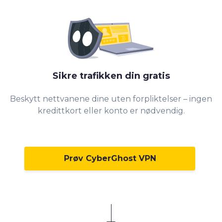
0
1
2
Sikre trafikken din gratis
3
Beskytt nettvanene dine uten forpliktelser – ingen
4
kredittkort eller konto er nødvendig.
5
6
0
7
1
Prøv CyberGhost VPN
8
2
9
3
0
4