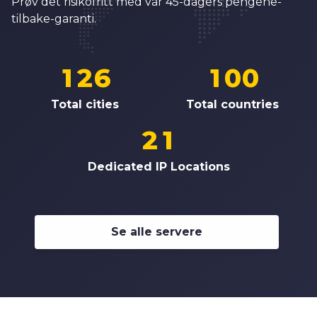
9
3
7
7
Prøv det risikofritt med vår 45-dagers pengene-
6
0
4
8
8
tilbake-garanti.
7
0
1
5
0
9
9
8
1
2
6
1
0
0
0
9
2
3
7
2
1
1
Total cities
Total countries
1
0
3
4
8
3
2
2
2
1
4
5
9
4
3
3
3
2
Dedicated IP Locations
5
6
5
4
4
4
3
6
7
6
5
5
5
4
7
8
7
6
6
Se alle servere
6
5
8
9
8
7
7
7
6
9
9
8
8
8
7
9
9