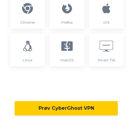
Chrome
Firefox
iOS
Linux
macOS
Smart TVs
Prøv CyberGhost VPN