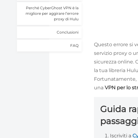
Perché CyberGhost VPN è la
migliore per aggirare l’errore
proxy di Hulu
Conclusioni
Questo errore si v
FAQ
servizio proxy o 
sicurezza online.
la tua libreria Hul
Fortunatamente,
una
VPN per lo s
Guida rap
passagg
Iscriviti a
C