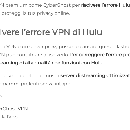
VPN premium come CyberGhost per
risolvere l’errore Hu
proteggi la tua privacy online.
vere l’errore VPN di Hulu
na VPN o un server proxy possono causare questo fastid
 può contribuire a risolverlo.
Per correggere l’errore pr
eaming di alta qualità che funzioni con Hulu.
 la scelta perfetta. I nostri
server di streaming ottimizzat
ogrammi preferiti senza intoppi.
e:
berGhost VPN.
lla l’app.