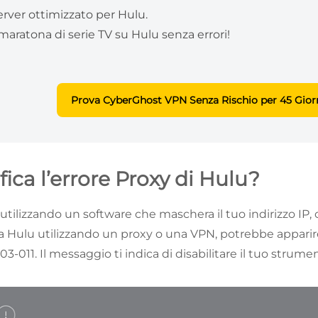
erver ottimizzato per Hulu.
maratona di serie TV su Hulu senza errori!
Prova CyberGhost VPN Senza Rischio per 45 Gior
fica l’errore Proxy di Hulu?
i utilizzando un software che maschera il tuo indirizzo I
 a Hulu utilizzando un proxy o una VPN, potrebbe apparir
3-011. Il messaggio ti indica di disabilitare il tuo strum