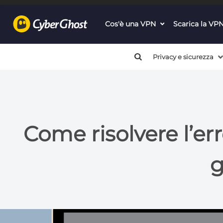
Cos'è una VPN
dropdown
Scarica la VP
menu
button
Privacy e sicurezza
Come risolvere l’err
g