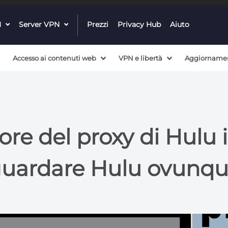
N
dropdown
Server VPN
dropdown
Prezzi
Privacy Hub
Aiuto
menu
menu
button
button
Accesso ai contenuti web
VPN e libertà
Aggiornament
ore del proxy di Hulu 
uardare Hulu ovunq