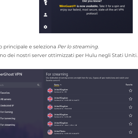
lo principale e seleziona
Per lo streaming.
no dei nostri server ottimizzati per Hulu negli Stati Uniti.