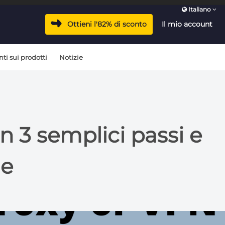
Italiano
Ottieni l'82% di sconto
Il mio account
i sui prodotti
Notizie
in 3 semplici passi e
ue