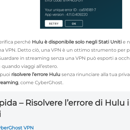
erifica perché
Hulu è disponibile solo negli Stati Uniti
e n
una VPN. Detto ciò, una VPN è un ottimo strumento per po
 Guardare in streaming senza una VPN può esporti a occhi 
u quando viaggi all’estero.
 puoi
risolvere l’errore Hulu
senza rinunciare alla tua priva
treaming
, come CyberGhost.
ida – Risolvere l’errore di Hulu 
i
yberGhost VPN