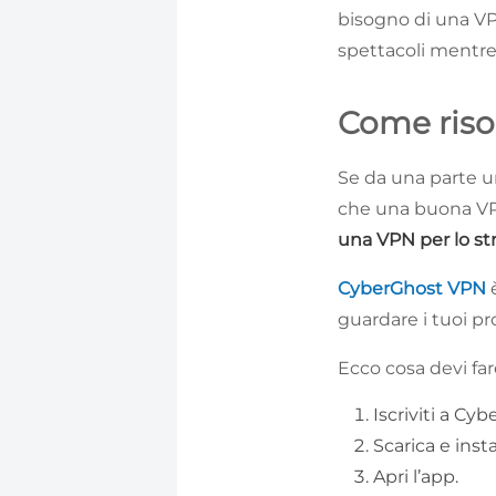
bisogno di una 
spettacoli mentre 
Come risol
Se da una parte u
che una buona VPN
una VPN per lo str
CyberGhost VPN
è
guardare i tuoi pr
Ecco cosa devi far
Iscriviti a Cy
Scarica e insta
Apri l’app.