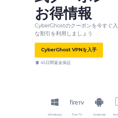
お得情報
CyberGhostのクーポンを今すぐ
な割引を利用しましょう
CyberGhost VPNを入手
45日間返金保証
Windows
Fire TV
Android
An