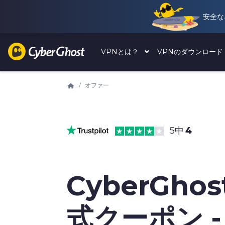
安全な
VPNとは？
VPNのダウンロー
オファー
5中
4
CyberGhos
式クーポン -