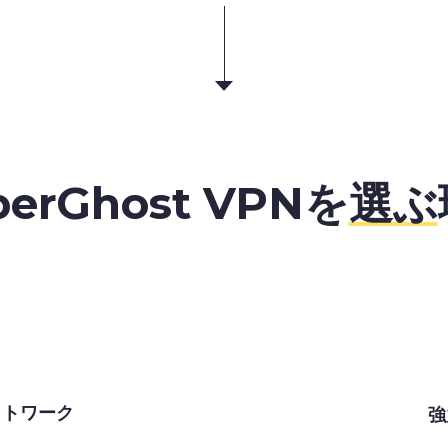
berGhost VPNを
選ぶ
ットワーク
強