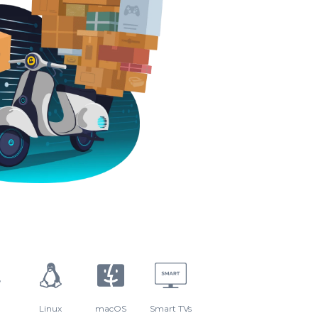
Linux
macOS
Smart TVs