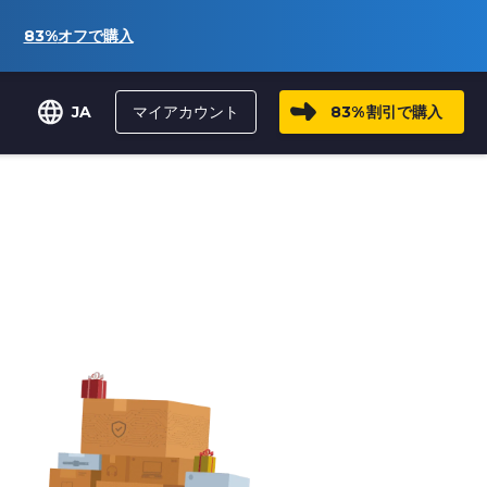
83%
オフで購入
マイアカウント
83%
割引で購入
JA