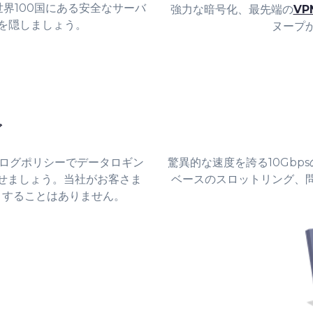
界100国にある安全なサーバ
強力な暗号化、最先端の
V
スを隠しましょう。
ヌープ
グ
ーログポリシーでデータロギン
驚異的な速度を誇る10Gb
せましょう。当社がお客さま
ベースのスロットリング、
りすることはありません。