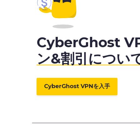
CyberGhost V
ン&割引につい
CyberGhost VPNを入手