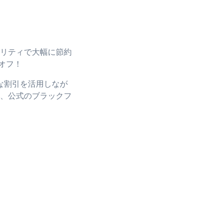
リティで大幅に節約
オフ！
な割引を活用しなが
、公式のブラックフ