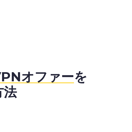
VPNオファー
を
方法