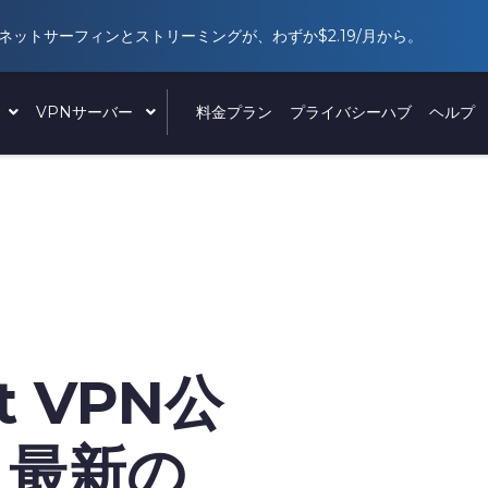
ネットサーフィンとストリーミングが、わずか
$2.19
/月から。
ド
VPNサーバー
料金プラン
プライバシーハブ
ヘルプ
t VPN公
 最新の