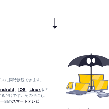
イスに同時接続できます。
ndroid
、
iOS
、
Linux
版の
するだけです。その他にも、
、一部の
スマートテレビ
、