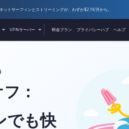
ネットサーフィンとストリーミングが、わずか
$2.19
/月から。
ド
VPNサーバー
料金プラン
プライバシーハブ
ヘルプ
う
オフ：
ンでも快