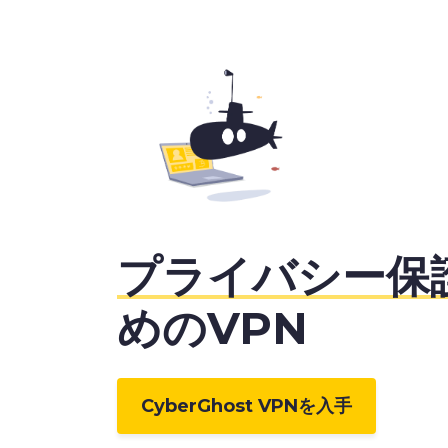
プライバシー保
めのVPN
CyberGhost VPNを入手