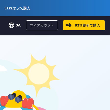
83%
オフで購入
マイアカウント
83%
割引で購入
JA