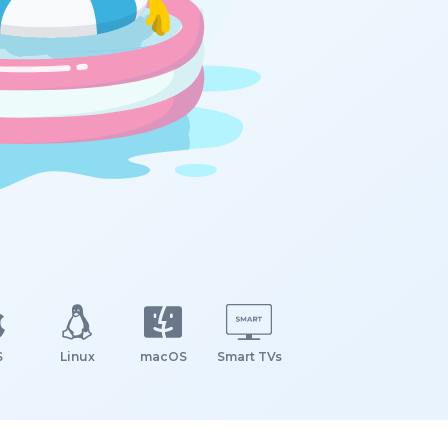
S
Linux
macOS
Smart TVs