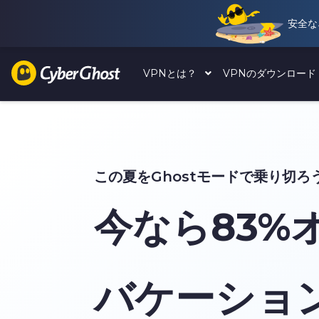
安全な
VPNとは？
VPNのダウンロー
この夏をGhostモードで乗り切ろ
今なら
83%
バケーショ