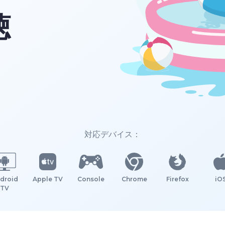
聴
対応デバイス：
droid
Apple TV
Console
Chrome
Firefox
iO
TV