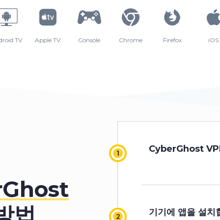
droid TV
Apple TV
Console
Chrome
Firefox
iOS
0
1
CyberGhost 
2
Ghost
방법
기기에 앱을 설치