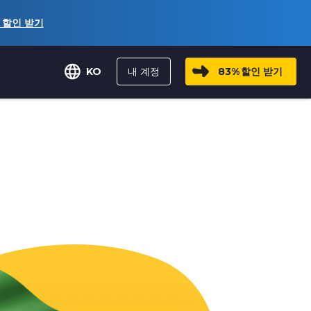
할인 받기
내 계정
83%
할인 받기
KO