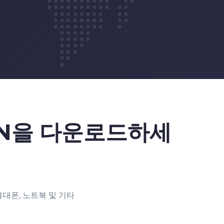
4
3
5
4
6
5
7
6
VPN을 다운로드하세
8
7
9
8
휴대폰, 노트북 및 기타