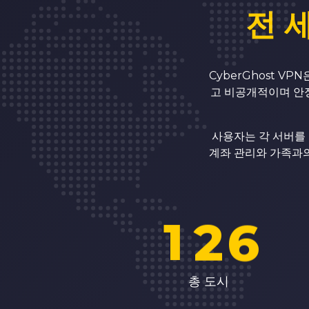
전 
8
2
9
3
CyberGhost 
고 비공개적이며 안정
0
4
사용자는 각 서버를 
계좌 관리와 가족과의
0
1
5
1
2
6
2
3
7
총 도시