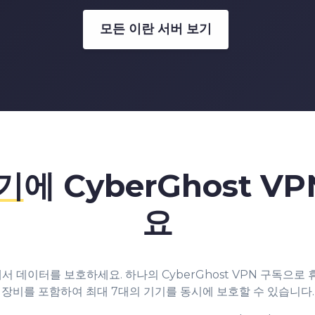
3
2
2
모든 이란 서버 보기
4
3
3
5
4
4
6
5
5
기
에 CyberGhost 
요
7
6
6
8
7
7
 데이터를 보호하세요. 하나의 CyberGhost VPN 구독으로 
장비를 포함하여 최대 7대의 기기를 동시에 보호할 수 있습니다.