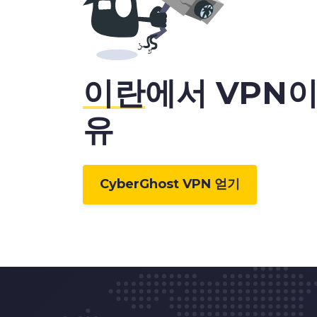
1
5
2
6
이란
에서 VPN이
3
7
유
4
8
CyberGhost VPN 얻기
5
9
6
0
7
1