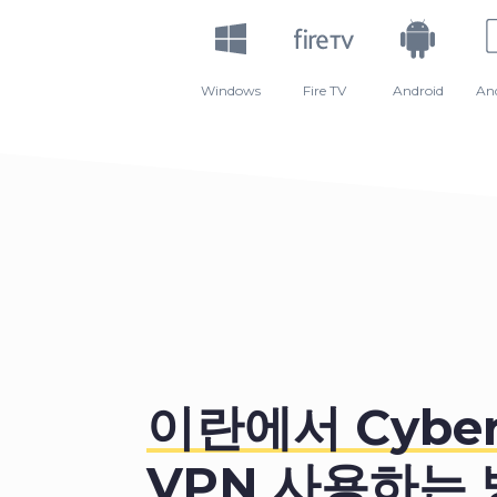
3
4
Windows
Fire TV
Android
An
5
6
7
8
이란에서 Cyber
VPN
사용하는 