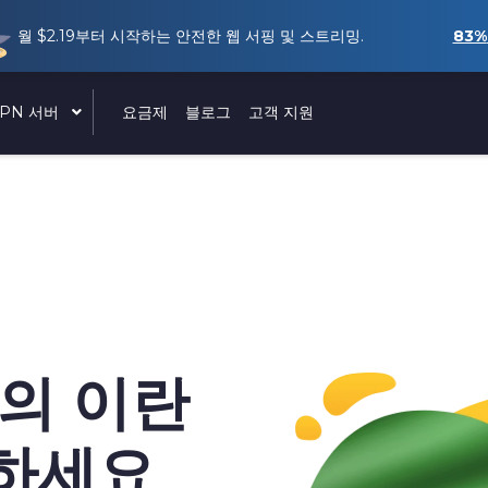
월
$2.19
부터 시작하는 안전한 웹 서핑 및 스트리밍.
83%
VPN 서버
요금제
블로그
고객 지원
고의 이란
용하세요