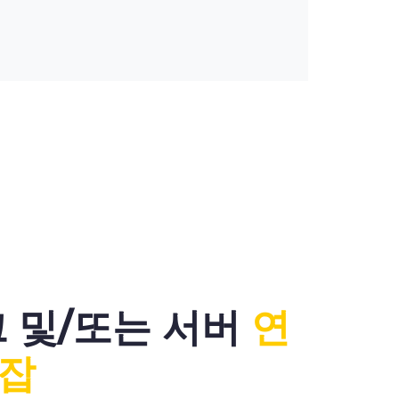
크 및/또는 서버
연
혼잡