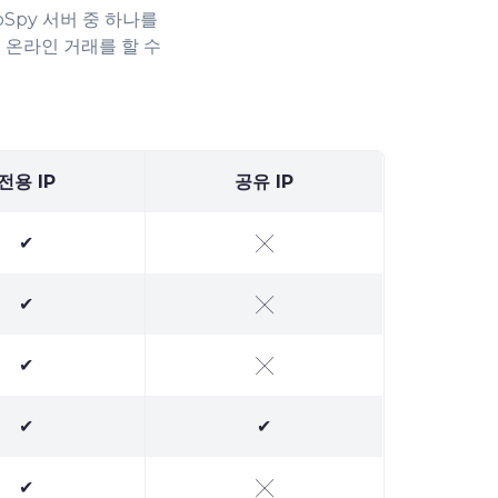
oSpy 서버 중 하나를
 온라인 거래를 할 수
전용 IP
공유 IP
✔
╳
✔
╳
✔
╳
✔
✔
✔
╳