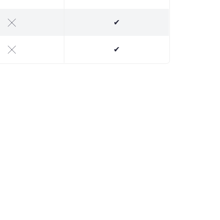
╳
✔
╳
✔