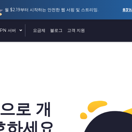
월
$2.19
부터 시작하는 안전한 웹 서핑 및 스트리밍.
83%
VPN 서버
요금제
블로그
고객 지원
N으로 개
호하세요