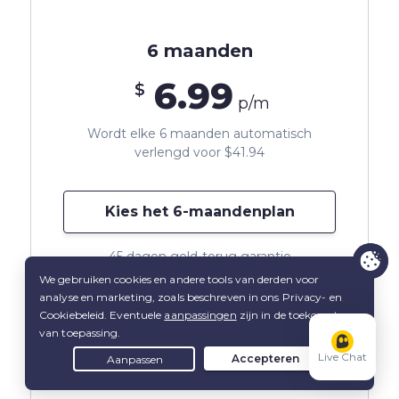
6 maanden
6.99
$
p/m
Wordt elke 6 maanden automatisch
verlengd voor $41.94
Kies het 6-maandenplan
45 dagen geld-terug garantie
Live Chat
1 maand