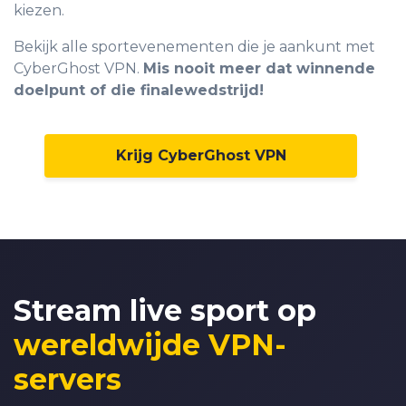
kiezen.
Bekijk alle sportevenementen die je aankunt met
CyberGhost VPN.
Mis nooit meer dat winnende
0
doelpunt of die finalewedstrijd!
1
2
Krijg CyberGhost VPN
3
4
5
6
0
Stream live sport op
7
1
wereldwijde VPN-
8
2
servers
9
3