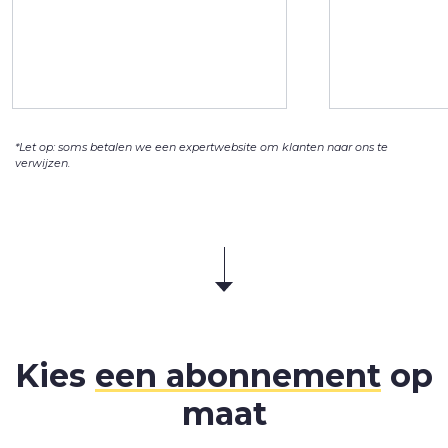
het stopzetten van mijn
abbonement.
*Let op: soms betalen we een expertwebsite om klanten naar ons te
verwijzen.
Kies
een abonnement
op
maat