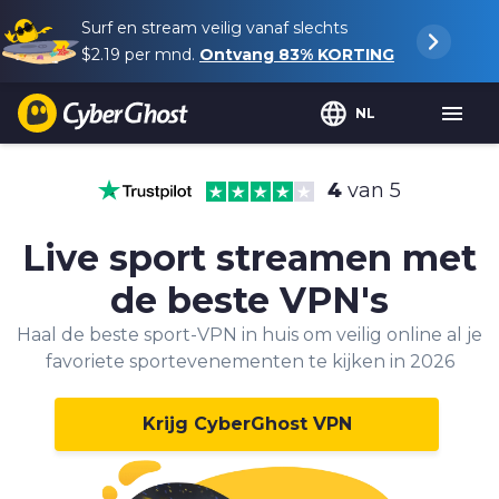
Surf en stream veilig vanaf slechts
$2.19
per mnd.
Ontvang
83%
KORTING
NL
4
van 5
Live sport streamen met
de beste VPN's
Haal de beste sport-VPN in huis om veilig online al je
favoriete sportevenementen te kijken in 2026
Krijg CyberGhost VPN