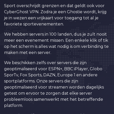
0
4
Sport overschrijdt grenzen en dat geldt ook voor
1
5
CyberGhost VPN. Zodra je een Ghostie wordt, krijg
2
6
je in wezen een vrijkaart voor toegang tot al je
favoriete sportevenementen.
3
7
We hebben servers in 100 landen, dus je zult nooit
0
4
8
meer een evenement missen. Een enkele klik of tik
1
5
9
op het scherm is alles wat nodig is om verbinding te
maken met een server.
2
6
0
0
We beschikken zelfs over servers die zijn
3
7
1
1
0
geoptimaliseerd voor ESPN+, BBC iPlayer, Globo
4
8
2
2
SporTv, Fox Sports, DAZN, Europe 1 en andere
1
sportplatforms. Onze servers die zijn
5
9
3
3
2
geoptimaliseerd voor streamen worden dagelijks
6
0
4
4
getest om ervoor te zorgen dat elke server
3
probleemloos samenwerkt met het betreffende
7
1
5
5
4
platform.
8
2
6
6