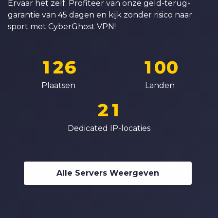
5
Ervaar het zelf. Profiteer van onze geld-terug-
9
3
7
7
garantie van 45 dagen en kijk zonder risico naar
6
0
4
8
8
sport met CyberGhost VPN!
7
0
1
5
0
9
9
8
1
2
6
1
0
0
0
9
2
3
7
2
1
1
Plaatsen
Landen
1
0
3
4
8
3
2
2
2
1
4
5
9
4
3
3
3
2
Dedicated IP-locaties
5
6
5
4
4
4
3
6
7
6
5
5
5
4
7
8
7
6
6
Alle Servers Weergeven
6
5
8
9
8
7
7
7
6
9
9
8
8
8
7