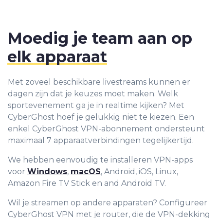
9
9
9
8
9
Moedig je team aan op
elk apparaat
Met zoveel beschikbare livestreams kunnen er
dagen zijn dat je keuzes moet maken. Welk
sportevenement ga je in realtime kijken? Met
CyberGhost hoef je gelukkig niet te kiezen. Een
enkel CyberGhost VPN-abonnement ondersteunt
maximaal 7 apparaatverbindingen tegelijkertijd.
We hebben eenvoudig te installeren VPN-apps
voor
Windows
,
macOS
, Android, iOS, Linux,
Amazon Fire TV Stick en and Android TV.
Wil je streamen op andere apparaten? Configureer
CyberGhost VPN met je router, die de VPN-dekking