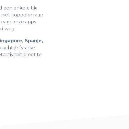
jd een enkele tik
n niet koppelen aan
n van onze apps
ed weg.
Singapore, Spanje,
acht je fysieke
activiteit bloot te