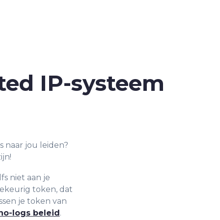
ted IP-systeem
s naar jou leiden?
jn!
s niet aan je
ekeurig token, dat
issen je token van
no-logs beleid
.