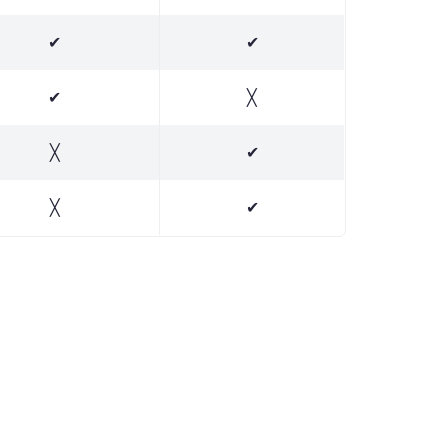
✔
✔
✔
╳
╳
✔
╳
✔