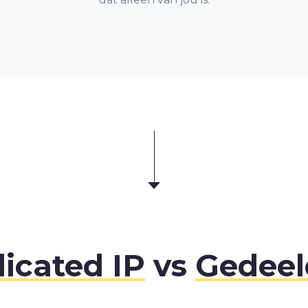
icated IP
vs
Gedeel