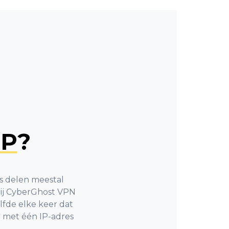
IP
?
rs delen meestal
Bij CyberGhost VPN
elfde elke keer dat
r met één IP-adres