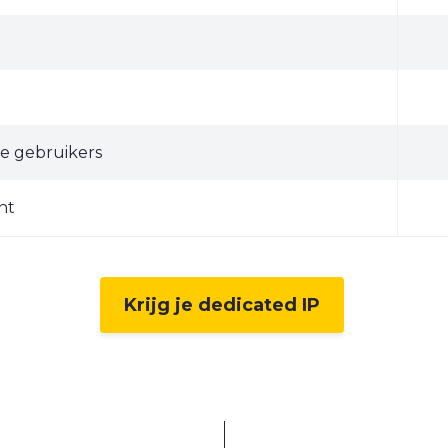
e gebruikers
nt
Krijg je dedicated IP