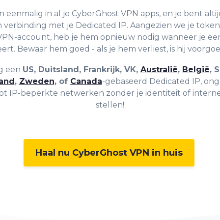
n eenmalig in al je CyberGhost VPN apps, en je bent alti
 verbinding met je Dedicated IP. Aangezien we je toke
VPN-account, heb je hem opnieuw nodig wanneer je ee
leert. Bewaar hem goed - als je hem verliest, is hij voorgo
jg een
US, Duitsland, Frankrijk, VK,
Australië
,
België
, 
and
,
Zweden
, of
Canada
-gebaseerd Dedicated IP, onge
ot IP-beperkte netwerken zonder je identiteit of internet
stellen!
Haal nu CyberGhost VPN in huis