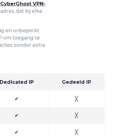
e
CyberGhost VPN-
res, dat bij elke
lig en onbeperkt
IP om toegang te
acties zonder extra
Dedicated IP
Gedeeld IP
✔
╳
✔
╳
✔
╳