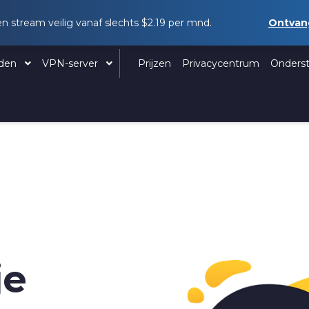
en stream veilig vanaf slechts
$2.19
per mnd.
Ontva
aden
VPN-server
Prijzen
Privacycentrum
Onders
je