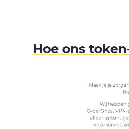
Hoe ons token
Maak je je zorgen
Ni
Wij hebben g
CyberGhost VPN-ac
alleen jij kunt g
onze servers zod