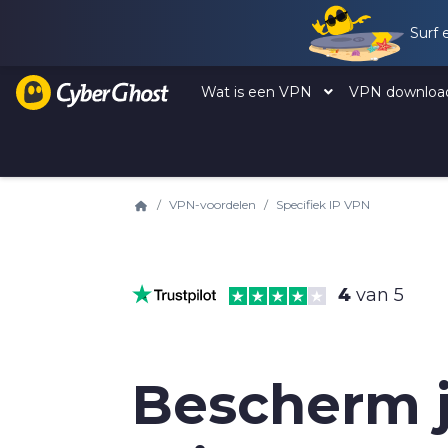
Surf 
Wat is een VPN
VPN downlo
VPN-voordelen
Specifiek IP VPN
4
van 5
Bescherm 