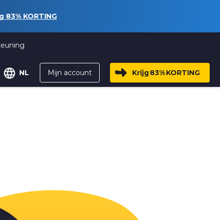
ng
83%
KORTING
teuning
Mijn account
Krijg
83%
KORTING
NL