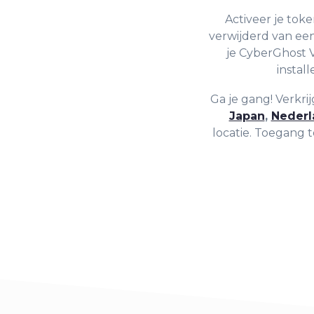
Activeer je toke
verwijderd van een
je CyberGhost 
instal
Ga je gang! Verkri
Japan
,
Nederl
locatie. Toegang t