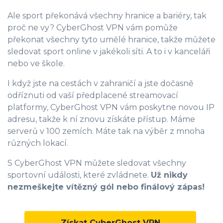
Ale sport překonává všechny hranice a bariéry, tak
proč ne vy? CyberGhost VPN vám pomůže
překonat všechny tyto umělé hranice, takže můžete
sledovat sport online v jakékoli síti. A to i v kanceláři
nebo ve škole.
I když jste na cestách v zahraničí a jste dočasně
odříznuti od vaší předplacené streamovací
platformy,
CyberGhost VPN vám poskytne novou IP
0
adresu
, takže k ní znovu získáte přístup. Máme
serverů v 100 zemích. Máte tak na výběr z mnoha
1
různých lokací.
2
S CyberGhost VPN můžete sledovat všechny
3
sportovní události, které zvládnete.
Už nikdy
4
nezmeškejte vítězný gól nebo finálový zápas!
5
Získat CyberGhost VPN