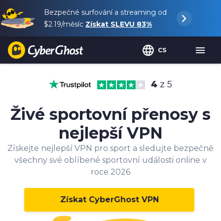
Bezpečné surfování a streaming od
$2.19
/měsíc
Získat SLEVU
83%
CS
4
z 5
Živé sportovní přenosy s
nejlepší VPN
Získejte nejlepší VPN pro sport a sledujte bezpečně
všechny své oblíbené sportovní události online v
roce 2026
Získat CyberGhost VPN