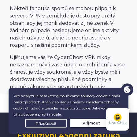
Někteří fanoušci sportů se mohou připojit k
serveru VPN v zemi, kde je dostupný určitý
obsah, aby jej mohli sledovat z jiné země. V
žádném případě nesledujeme online aktivity
našich uživatelů, ale je to nepřípustné a v
rozporu s našimi podmínkami služby.
Ujišťujeme vás, že CyberGhost VPN nikdy
nezaznamenává vaše údaje o prohlížení a vaše
činnost je vždy soukromá, ale vždy byste měli
dodržovat všechny příslušné podmínky a
platné zákony, včetně autorských práv.
Live Chat
Exkluzivní 45denní záruka