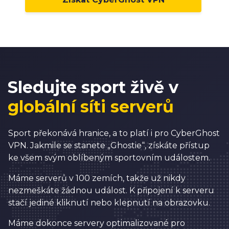
6
0
7
1
8
2
9
3
0
4
Sledujte sport živě v
1
5
globální síti serverů
2
6
3
7
Sport překonává hranice, a to platí i pro CyberGhost
0
4
8
VPN. Jakmile se stanete „Ghostie“, získáte přístup
ke všem svým oblíbeným sportovním událostem.
1
5
9
Máme serverů v 100 zemích, takže už nikdy
2
6
0
0
nezmeškáte žádnou událost. K připojení k serveru
3
7
1
1
stačí jediné kliknutí nebo klepnutí na obrazovku.
0
4
8
2
2
Máme dokonce servery optimalizované pro