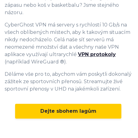
zápasu nebo koš v basketbalu? Jsme stejného
názoru.
CyberGhost VPN má servery s rychlostí 10 Gb/s na
všech oblíbených místech, aby k takovým situacím
nikdy nedocházelo. Celá naše síť serverů má
neomezené množství dat a všechny naše VPN
aplikace využívají ultrarychlé
VPN protokoly
(například WireGuard ®).
Děláme vše pro to, abychom vám poskytli dokonalý
zážitek ze sportovních přenosů. Streamujte živé
sportovní přenosy v UHD na jakémkoli zařízení.
Dejte sbohem lagům