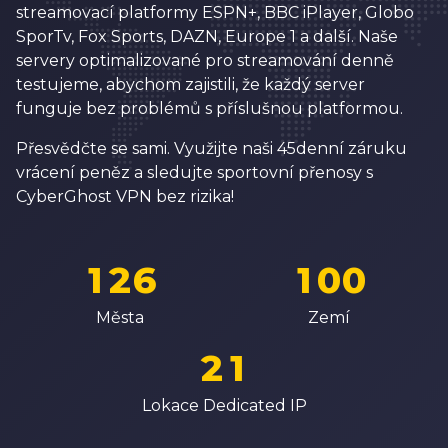
1
streamovací platformy ESPN+, BBC iPlayer, Globo
5
9
3
3
2
SporTv, Fox Sports, DAZN, Europe 1 a další. Naše
6
0
4
4
servery optimalizované pro streamování denně
3
testujeme, abychom zajistili, že každý server
7
1
5
5
4
funguje bez problémů s příslušnou platformou.
8
2
6
6
5
Přesvědčte se sami. Využijte naši 45denní záruku
9
3
7
7
vrácení peněz a sledujte sportovní přenosy s
6
0
4
8
8
CyberGhost VPN bez rizika!
7
0
1
5
0
9
9
8
1
2
6
1
0
0
0
9
2
3
7
2
1
1
Města
Zemí
1
0
3
4
8
3
2
2
2
1
4
5
9
4
3
3
3
2
Lokace Dedicated IP
5
6
5
4
4
4
3