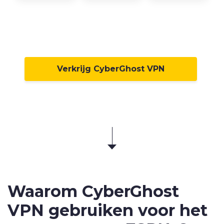
Verkrijg CyberGhost VPN
Waarom CyberGhost
VPN gebruiken voor het