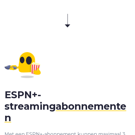
ESPN+-
streaming
abonnemente
n
Met een ESPN+-abonnement kunnen maximaal 3