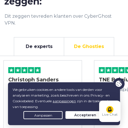
zeggen:
Dit zeggen tevreden klanten over CyberGhost
VPN.
De experts
De Ghosties
Christoph Sanders
TNE Belg
Normaal schrijf ik geen
👍👍👍👍👍👍
reviews, maar ik was
aangenaam verrast van hoe
snel ik bij cyberghost mijn
refund had gekregen bij
Live Chat
het stopzetten van mijn
abbonement.