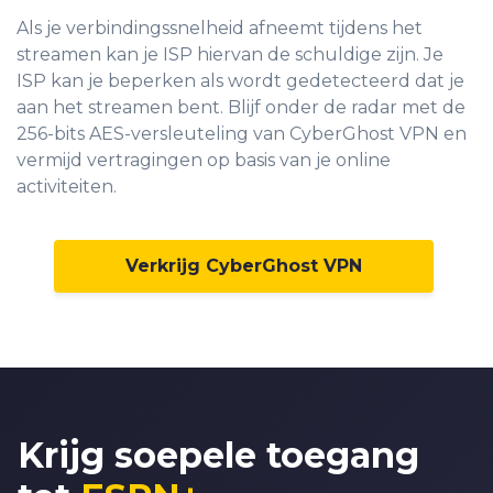
Als je verbindingssnelheid afneemt tijdens het
streamen kan je ISP hiervan de schuldige zijn. Je
ISP kan je beperken als wordt gedetecteerd dat je
aan het streamen bent. Blijf onder de radar met de
256-bits AES-versleuteling van CyberGhost VPN en
vermijd vertragingen op basis van je online
activiteiten.
Verkrijg CyberGhost VPN
Krijg soepele toegang