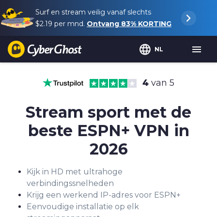
Surf en stream veilig vanaf slechts
$2.19
per mnd.
Ontvang
83%
KORTING
NL
4
van 5
Stream sport met de
beste ESPN+ VPN in
2026
Kijk in HD met ultrahoge
verbindingssnelheden
Krijg een werkend IP-adres voor ESPN+
Eenvoudige installatie op elk