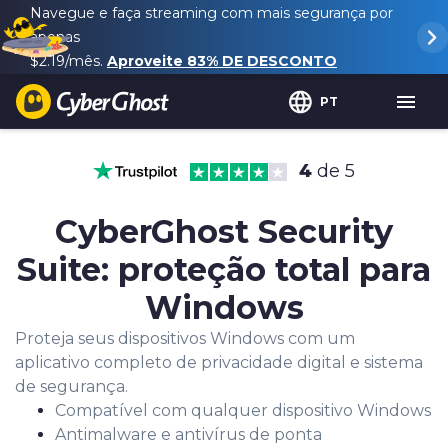
Navegue e faça streaming com mais segurança por
apenas
$2.19
/mês.
Aproveite
83%
DE DESCONTO
PT
4
de 5
CyberGhost Security
Suite: proteção total para
Windows
Proteja seus dispositivos Windows com um
aplicativo completo de privacidade digital e sistema
de segurança.
Compatível com qualquer dispositivo Windows
Antimalware e antivírus de ponta