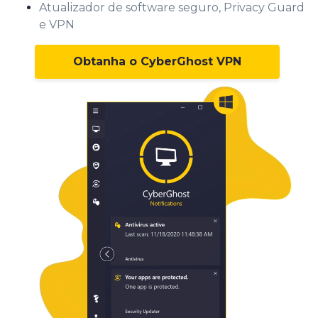
Atualizador de software seguro, Privacy Guard
e VPN
Obtanha o CyberGhost VPN