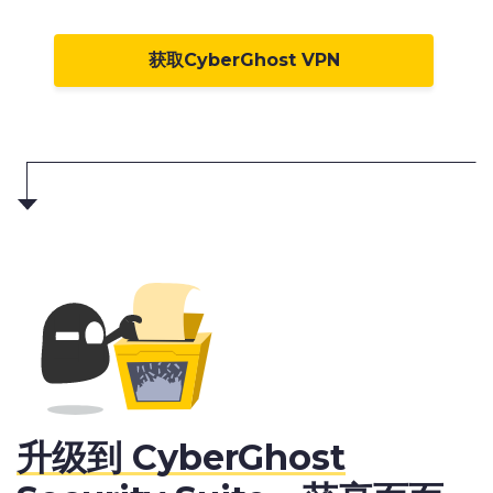
获取CyberGhost VPN
升级到 CyberGhost