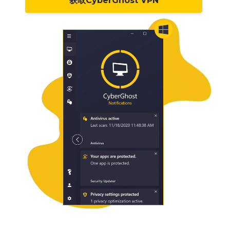
获取CyberGhost VPN