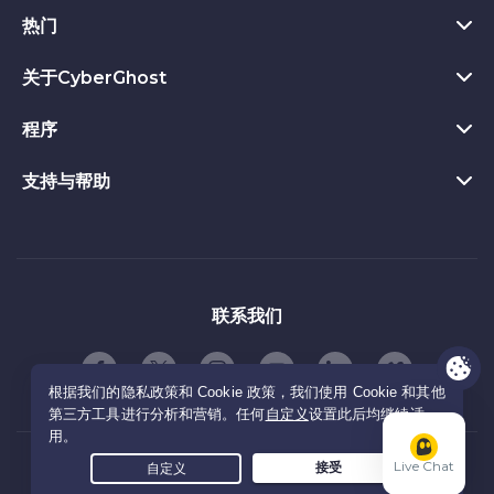
Chrome VPN插件
热门
什么是VPN
Mac VPN
Privacy Hub
关于CyberGhost
查看所有评价
Android VPN
隐私保护工具
VPN 免费试用
程序
关于CyberGhost
Firefox VPN
退款保证
立即下载
联系我们
Apple TV VPN应用
支持与帮助
联盟计划
VPN的好处
解锁网站
隐私政策
Linux VPN
邀请朋友
VPN 服务器
产品教程
专用IP VPN
条款与条件
路由器 VPN
自由
常见问题
流媒体vpn
邀请规则
智能电视VPN
合作伙伴关系
联系客服
联系我们
版本说明
iOS VPN
© 2026 CyberGhost S.R.L.
Live Chat