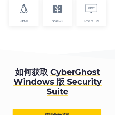
Linux
macOS
Smart TVs
如何获取
CyberGhost
Windows 版 Security
Suite
获得全面保护