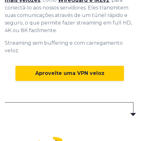
mais velozes
, como
WireGuard e IKEv2
, para
conectá-lo aos nossos servidores. Eles transmitem
suas comunicações através de um túnel rápido e
seguro, o que permite fazer streaming em full HD,
4K ou 8K facilmente.
Streaming sem buffering e com carregamento
veloz.
Aproveite uma VPN veloz