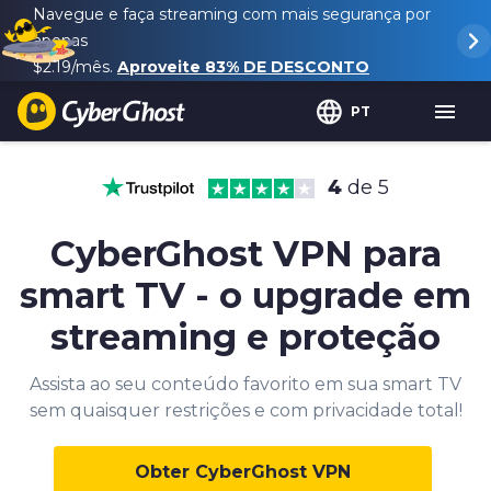
Navegue e faça streaming com mais segurança por
apenas
$2.19
/mês.
Aproveite
83%
DE DESCONTO
PT
4
de 5
CyberGhost VPN para
smart TV - o upgrade em
streaming e proteção
Assista ao seu conteúdo favorito em sua smart TV
sem quaisquer restrições e com privacidade total!
Obter CyberGhost VPN