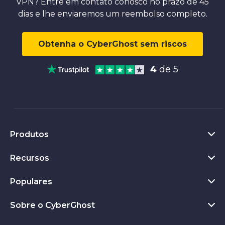
VPN? Entre em contato conosco no prazo de 45
dias e lhe enviaremos um reembolso completo.
Obtenha o CyberGhost sem riscos
4
de 5
Produtos
Recursos
VPN para PC
Extensão VPN para Chrome
Populares
O que é uma VPN
VPN para Mac
Privacy Hub
Sobre o CyberGhost
Ver todas as avaliações
VPN para Android
Ferramentas de Privacidade
VPN Teste Grátis