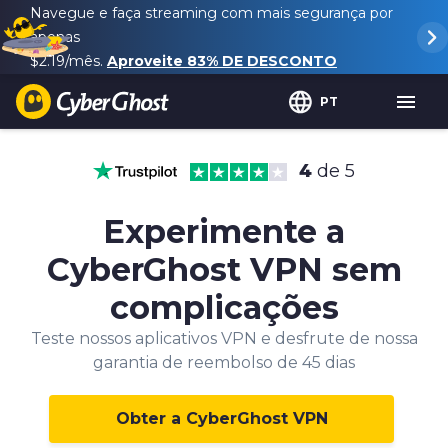
Navegue e faça streaming com mais segurança por
apenas
$2.19
/mês.
Aproveite
83%
DE DESCONTO
PT
4
de 5
Experimente a
CyberGhost VPN sem
complicações
Teste nossos aplicativos VPN e desfrute de nossa
garantia de reembolso de 45 dias
Obter a CyberGhost VPN