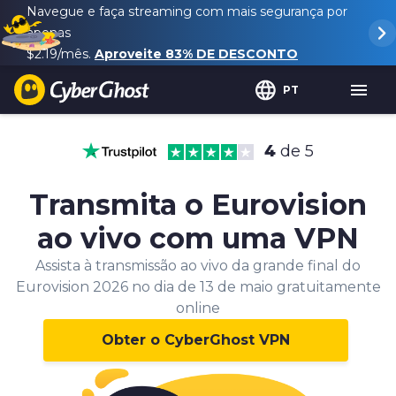
Navegue e faça streaming com mais segurança por
apenas
$2.19
/mês.
Aproveite
83%
DE DESCONTO
PT
4
de 5
Transmita o Eurovision
ao vivo com uma VPN
Assista à transmissão ao vivo da grande final do
Eurovision 2026 no dia de 13 de maio gratuitamente
online
Obter o CyberGhost VPN