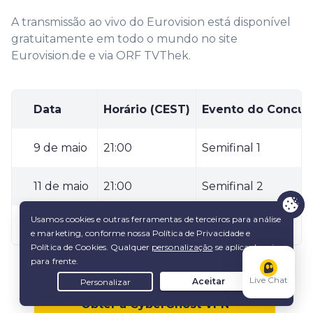
A transmissão ao vivo do Eurovision está disponível
gratuitamente em todo o mundo no site
Eurovision.de e via ORF TVThek.
Data
Horário (CEST)
Evento do Concurs
9 de maio
21:00
Semifinal 1
11 de maio
21:00
Semifinal 2
13 de maio
21:00
Final
Live Chat
Obter a CyberGhost VPN