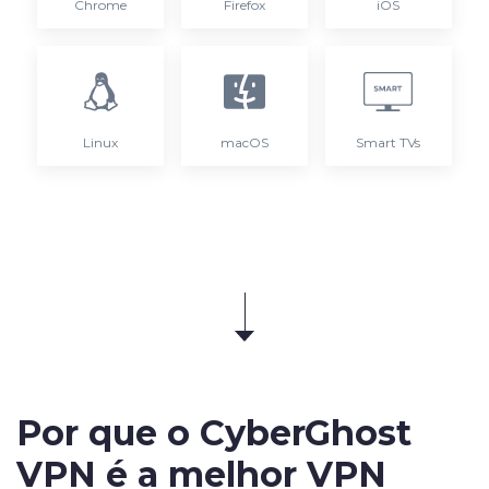
Chrome
Firefox
iOS
Linux
macOS
Smart TVs
Por que o CyberGhost
VPN é a melhor VPN