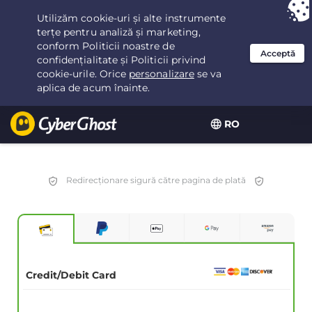
Ai ales:
Cea mai bună ofertă
pentru 2.1666666666667ani la $
2.19
/lună
RO
Redirecționare sigură către pagina de plată
Credit/Debit Card