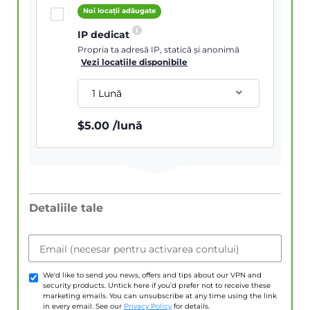
Noi locații adăugate
IP dedicat
Propria ta adresă IP, statică și anonimă
Vezi locațiile disponibile
1 Lună
$
5.00
/lună
Detaliile tale
Email (necesar pentru activarea contului)
We'd like to send you news, offers and tips about our VPN and
security products. Untick here if you'd prefer not to receive these
marketing emails. You can unsubscribe at any time using the link
in every email. See our
Privacy Policy
for details.