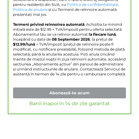
pentru rezidenții din SUA; cu
Politica de confidențialitate
,
Politica de anulare
și cu Termenii de reînnoire automată
prezentați mai jos.
Termeni privind reînnoirea automată
: Achiziția ta minimă
inițială este de $
12.99
+ TVA/impozit pentru oferta selectată.
Abonamentul tău se va reînnoi automat
la fiecare lună
,
începând cu data de
08 September 2026
, la prețul de
$
12.99
/lună
+ TVA/impozit (prețul de reînnoire poate fi
modificat, cu notificare prealabilă), folosind metoda de plată
selectată, până la anularea acestuia. Poți anula oricând
înainte de miezul nopții în ziua reînnoirii automate, accesând
secțiunea „Abonamente active” din panoul de administrare
și urmând instrucțiunile de anulare. Contactează Serviciul de
asistență în termen de 14 zile pentru o rambursare completă.
Abonează-te acum
Banii inapoi in 14 de zile garantat