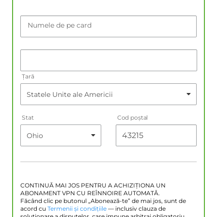
Numele de pe card
Țară
Stat
Cod poştal
CONTINUĂ MAI JOS PENTRU A ACHIZIȚIONA UN
ABONAMENT VPN CU REÎNNOIRE AUTOMATĂ.
Făcând clic pe butonul „Abonează-te” de mai jos, sunt de
acord cu
Termenii și condițiile
— inclusiv clauza de
soluționare a disputelor, care impune arbitraj obligatoriu