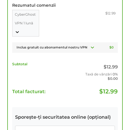
Rezumatul comenzii
$12.99
CyberGhost
VPN 1 lună
Inclus gratuit cu abonamentul nostru VPN
$0
Subtotal
$
12.99
Taxă de vânzări
0%
$
0.00
$
12.99
Total facturat:
Sporește-ți securitatea online (opțional)