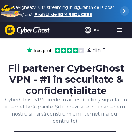
Navighează și fă streaming în siguranță de la doar
$2.19
/lună.
Profită de
83%
REDUCERE
RO
4
din 5
Fii partener CyberGhost
VPN - #1 în securitate &
confidențialitate
CyberGhost VPN crede în acces deplin și sigur la un
internet fără granițe. Și tu crezi la fel? Fii partenerul
nostru și hai să construim un internet mai bun
pentru toți.