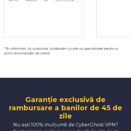
automat după un restart al
telefonului. Pe calculator
este mult mai complex, cu
o mulțime de setări. Îl
recomand cu încredere.
*Te informăm că, ocazional, colaborăm cu site-uri specializate pentru a
primi recomandări de clienți.
Garanție exclusivă de
rambursare a banilor de 45 de
zile
Nu ești 100% mulțumit de CyberGhost VPN?