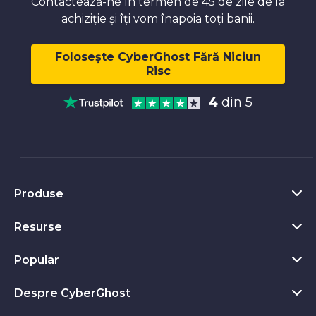
Contactează-ne în termen de 45 de zile de la
achiziție și îți vom înapoia toți banii.
Folosește CyberGhost Fără Niciun
Risc
4
din 5
Produse
Resurse
VPN PC/Windows
Extensie VPN pentru Chrome
Popular
Ce este un VPN
VPN Mac
Privacy Hub
Despre CyberGhost
Vezi toate reviewurile
VPN Android
Instrumente de Confidențialitate