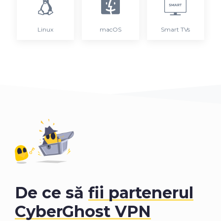
Linux
macOS
Smart TVs
De ce să
fii partenerul
CyberGhost VPN