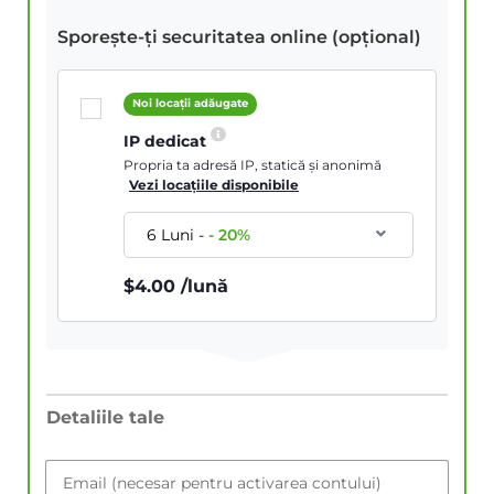
Sporește-ți securitatea online (opțional)
Noi locații adăugate
IP dedicat
Propria ta adresă IP, statică și anonimă
Vezi locațiile disponibile
6 Luni
-
-
20
%
$
4.00
/lună
Detaliile tale
Email (necesar pentru activarea contului)