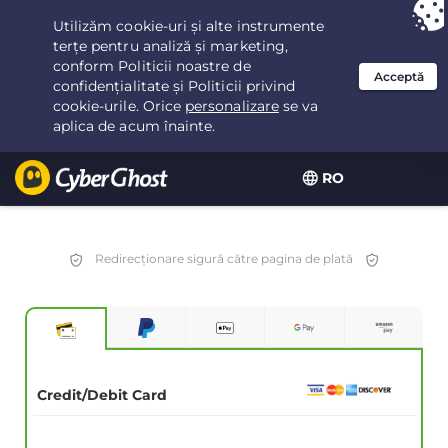
Ai ales:
Cea mai bună ofertă
pentru 2.1666666666667ani la $
2.19
/lună
RO
Redirecționare sigură către pagina de plată
Credit/Debit Card