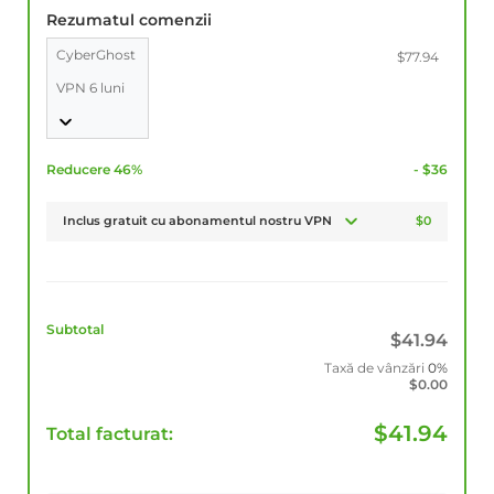
Rezumatul comenzii
CyberGhost
$77.94
VPN 6 luni
Reducere 46%
- $36
Inclus gratuit cu abonamentul nostru VPN
$0
Subtotal
$
41.94
Taxă de vânzări
0%
$
0.00
$
41.94
Total facturat: