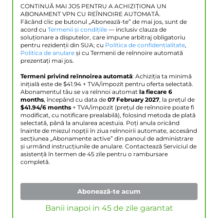
CONTINUĂ MAI JOS PENTRU A ACHIZIȚIONA UN
ABONAMENT VPN CU REÎNNOIRE AUTOMATĂ.
Făcând clic pe butonul „Abonează-te” de mai jos, sunt de
acord cu
Termenii și condițiile
— inclusiv clauza de
soluționare a disputelor, care impune arbitraj obligatoriu
pentru rezidenții din SUA; cu
Politica de confidențialitate
,
Politica de anulare
și cu Termenii de reînnoire automată
prezentați mai jos.
Termeni privind reînnoirea automată
: Achiziția ta minimă
inițială este de $
41.94
+ TVA/impozit pentru oferta selectată.
Abonamentul tău se va reînnoi automat
la fiecare 6
months
, începând cu data de
07 February 2027
, la prețul de
$
41.94
/6 months
+ TVA/impozit (prețul de reînnoire poate fi
modificat, cu notificare prealabilă), folosind metoda de plată
selectată, până la anularea acestuia. Poți anula oricând
înainte de miezul nopții în ziua reînnoirii automate, accesând
secțiunea „Abonamente active” din panoul de administrare
și urmând instrucțiunile de anulare. Contactează Serviciul de
asistență în termen de 45 zile pentru o rambursare
completă.
Abonează-te acum
Banii inapoi in 45 de zile garantat