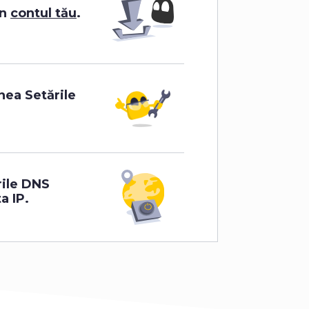
în
contul tău
.
nea Setările
rile DNS
a IP.