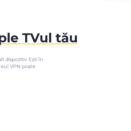
ple TVul tău
 dispozitiv. Ești în
wareul VPN poate