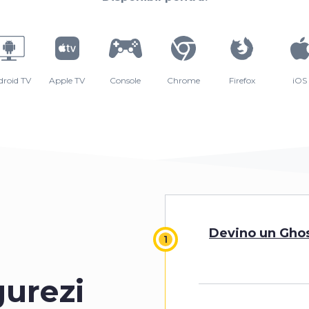
droid TV
Apple TV
Console
Chrome
Firefox
iOS
Devino un Ghos
gurezi