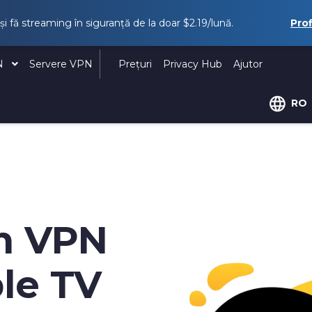
i fă streaming în siguranță de la doar
$2.19
/lună.
Pro
PN
Servere VPN
Prețuri
Privacy Hub
Ajutor
RO
n VPN
le TV