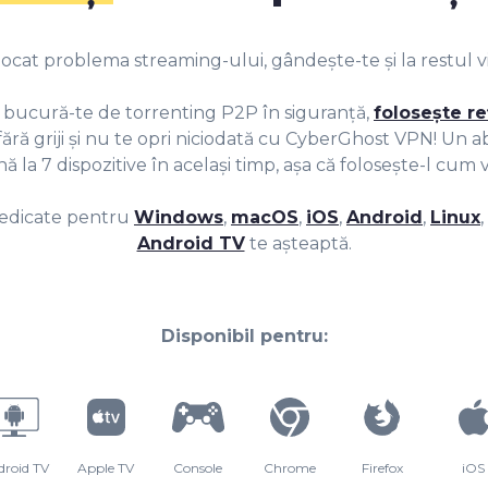
cat problema streaming-ului, gândește-te și la restul vieț
, bucură-te de torrenting P2P în siguranță,
folosește re
te fără griji și nu te opri niciodată cu CyberGhost VPN! U
ă la 7 dispozitive în același timp, așa că folosește-l cum v
 dedicate pentru
Windows
,
macOS
,
iOS
,
Android
,
Linux
Android TV
te așteaptă.
Disponibil pentru:
droid TV
Apple TV
Console
Chrome
Firefox
iOS