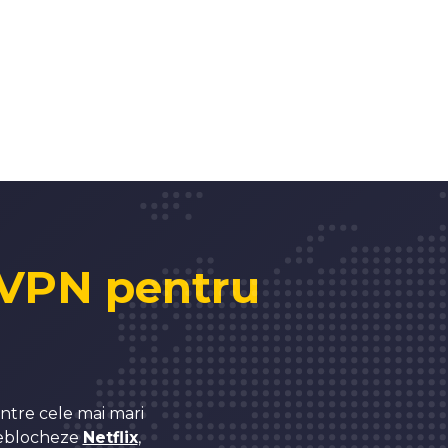
 VPN pentru
intre cele mai mari
 deblocheze
Netflix
,