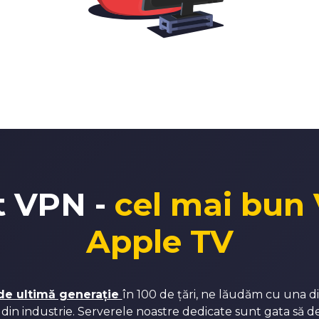
t VPN -
cel mai bun
Apple TV
de ultimă generație
în 100 de țări, ne lăudăm cu una d
 din industrie. Serverele noastre dedicate sunt gata să