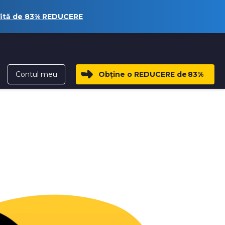
fită de
83%
REDUCERE
Contul meu
Obține o REDUCERE de
83%