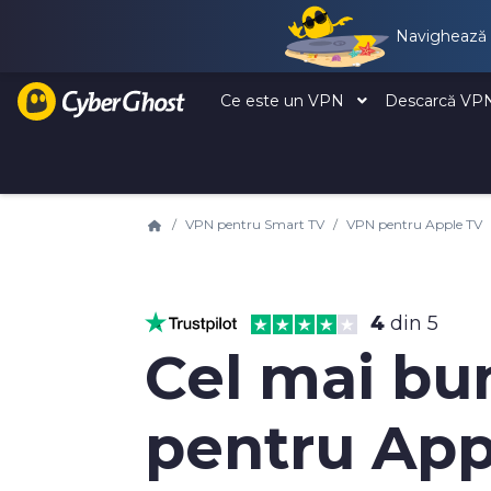
Navighează ș
Ce este un VPN
Descarcă V
VPN pentru Smart TV
VPN pentru Apple TV
4
din 5
Cel mai bu
pentru App