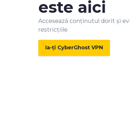
este aici
Acceseazǎ conţinutul dorit și ev
restricțiile
Ia-ți CyberGhost VPN