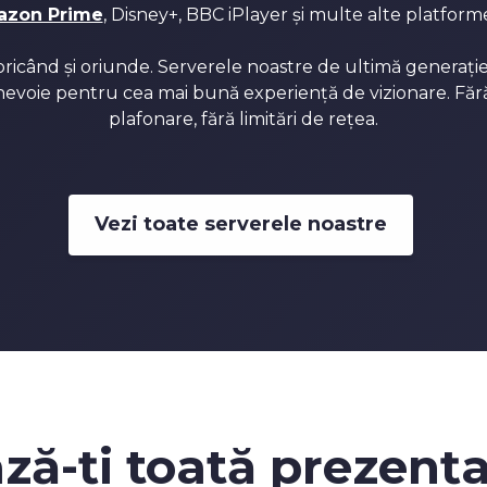
zon Prime
, Disney+, BBC iPlayer și multe alte platfor
oricând și oriunde. Serverele noastre de ultimă generație î
 nevoie pentru cea mai bună experiență de vizionare. Fără
plafonare, fără limitări de rețea.
Vezi toate serverele noastre
ză-ți
toată prezența