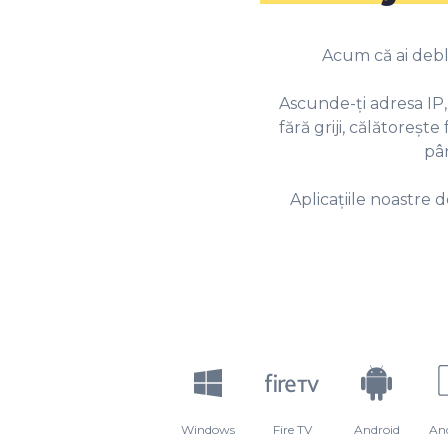
Acum că ai deblo
Ascunde-ți adresa IP
fără griji, călătoreș
pân
Aplicațiile noastre
Windows
Fire TV
Android
An