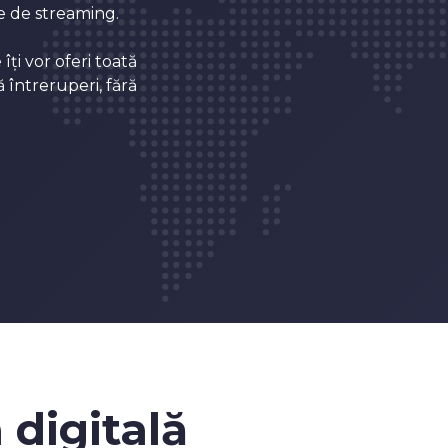
me de streaming.
ți vor oferi toată
 întreruperi, fără
 digitală