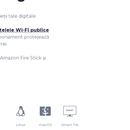
ii tale digitale.
țelele Wi-Fi publice
n abonament protejează
rei.
, Amazon Fire Stick și
Linux
macOS
Smart TVs