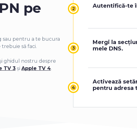
VPN pe
Autentifică-te 
ng sau pentru a te bucura
Mergi la secțiu
trebuie să faci.
mele DNS.
 și ghidul nostru despre
e TV 3
și
Apple TV 4
.
Activează setă
pentru adresa t