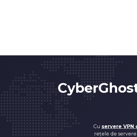
CyberGhos
Cu
servere VPN 
rețele de servere