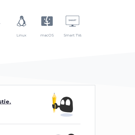
Linux
macOS
Smart TVs
tie.