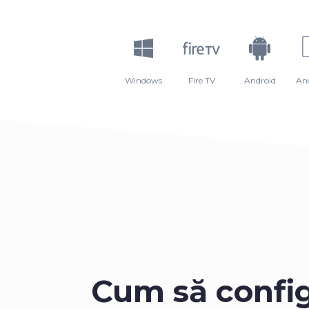
Windows
Fire TV
Android
An
Cum să confi