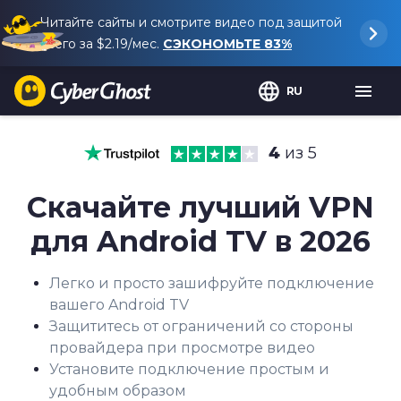
Читайте сайты и смотрите видео под защитой
всего за
$2.19
/мес.
СЭКОНОМЬТЕ
83%
RU
4
из 5
Скачайте лучший VPN
для Android TV в 2026
Легко и просто зашифруйте подключение
вашего Android TV
Защититесь от ограничений со стороны
провайдера при просмотре видео
Установите подключение простым и
удобным образом