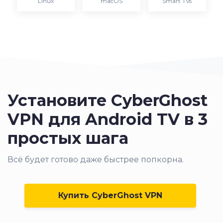
Linux
macOS
Smart TVs
Установите CyberGhost
VPN для Android TV в 3
простых шага
Всё будет готово даже быстрее попкорна.
Купить CyberGhost VPN