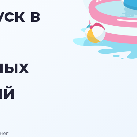
ск в
ных
ий
нег