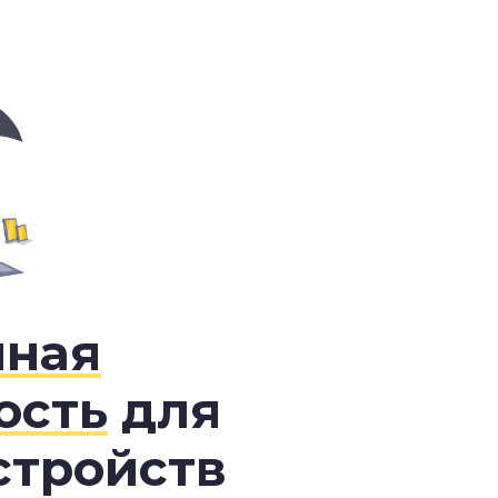
нная
ость
для
стройств