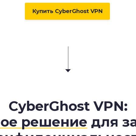
Купить CyberGhost VPN
CyberGhost VPN:
ное решение
для з