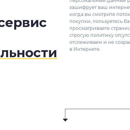
персональные данные р
зашифрует ваш интернет
когда вы смотрите поток
сервис
покупки, пользуетесь б
просматриваете страни
строгую политику отсут
отслеживаем и не сохр
льности
в Интернете.