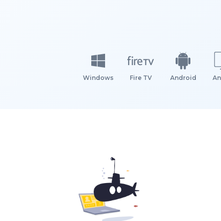
Windows
Fire TV
Android
An