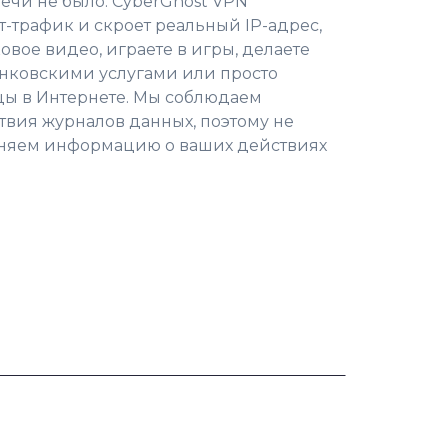
ечи не было.
CyberGhost VPN
-трафик и скроет реальный IP-адрес
,
овое видео, играете в игры, делаете
анковскими услугами или просто
цы в Интернете. Мы соблюдаем
ствия журналов данных, поэтому не
аняем информацию о ваших действиях