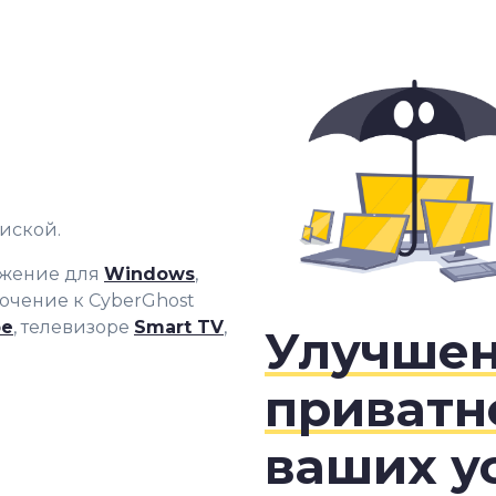
иской.
ожение для
Windows
,
ючение к CyberGhost
ре
, телевизоре
Smart TV
,
Улучше
приватн
ваших у