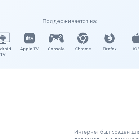
Поддерживается на:
droid
Apple TV
Console
Chrome
Firefox
iO
TV
Интернет был создан д