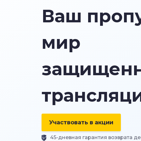
Ваш пропу
мир
защищен
трансляц
Участвовать в акции
45-дневная гарантия возврата де