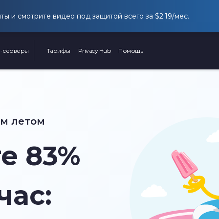
йты и смотрите видео под защитой всего за
$2.19
/мес.
-серверы
Тарифы
Privacy Hub
Помощь
им летом
те
83%
час: