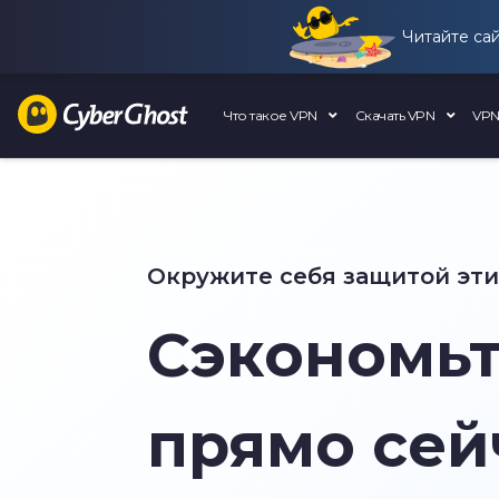
Читайте са
Что такое VPN
Скачать VPN
VPN
Окружите себя защитой эт
Сэкономь
прямо сей