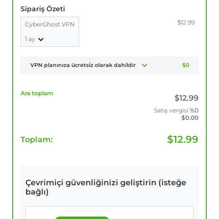
Sipariş Özeti
$12.99
CyberGhost VPN
1 ay
VPN planınıza ücretsi̇z olarak dahildir
$0
Ara toplam
$
12.99
Satış vergisi
%0
$
0.00
$
12.99
Toplam:
Çevrimiçi güvenliğinizi geliştirin (isteğe
bağlı)