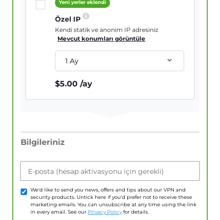
Yeni yerler eklendi
Özel IP
Kendi statik ve anonim IP adresiniz
Mevcut konumları görüntüle
1 Ay
$
5.00
/ay
Bilgileriniz
E-posta (hesap aktivasyonu için gerekli)
We'd like to send you news, offers and tips about our VPN and
security products. Untick here if you'd prefer not to receive these
marketing emails. You can unsubscribe at any time using the link
in every email. See our
Privacy Policy
for details.