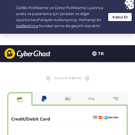
Your choice:
The Best Deal
for 2.1666666666667-years at $
2.19
/month
TR
Güvenli ödeme
Credit/Debit Card