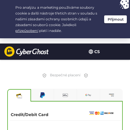
Your choice:
The Best Deal
for 2.1666666666667-years at $
2.19
/month
CS
Bezpečné placení
Credit/Debit Card