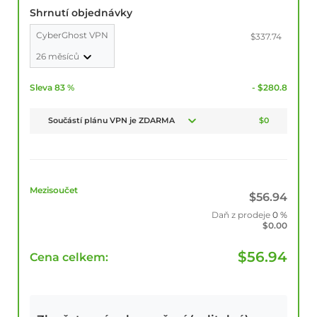
Shrnutí objednávky
CyberGhost VPN
$337.74
26 měsíců
Sleva 83 %
- $280.8
Součástí plánu VPN je ZDARMA
$0
Mezisoučet
$
56.94
Daň z prodeje
0 %
$
0.00
$
56.94
Cena celkem: