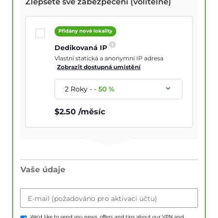
Zlepšete své zabezpečení (volitelné)
Přidány nové lokality
Dedikovaná IP
Vlastní statická a anonymní IP adresa
Zobrazit dostupná umístění
2 Roky
-
-
50
%
$
2.50
/měsíc
Vaše údaje
E-mail (požadováno pro aktivaci účtu)
We'd like to send you news, offers and tips about our VPN and