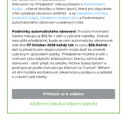
Kliknutím na "Předplatit" níže souhlasím s
Podmínkami
služby
- včetně doložky o řešení sporů, která pro obyvatele
USA vyžaduje závaznou arbitřáž - a se
Zásadami ochrany
osobních údajů
,
Zásadami zrušení účtu
a Podmínkami
automatického obnovení uvedenými níže.
Podmínky automatického obnovení
: Prvotní minimální
částka nákupu je $
56.94
+ daň u vybrané nabídky. Dokud
nezrušíte předplatné, bude se vám automaticky obnovovat
ode dne
07 October 2028
každý rok
za cenu
$
56.94
/rok
+
daň (s předchozím doporučením může dojít ke změně)
vybraným způsobem platby. Předplatné můžete zrušit v
rozhraní účtu kdykoliv před půlnocí, kterou začíná den
obnovení - stačí přejít na záložku "Active Subscription" a
postupovat podle instrukcí po kliknutí na "Cancel". Během
45 dní můžete kontaktovat zákaznickou podporu a zažádat
o vrácení celé částky.
Přihlásit se k odběru
45denní záruka vrácení peněz