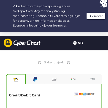
Your choice:
The Best Deal
for 2.1666666666667-years at $
2.19
/month
NB
Sikker utsjekk
Credit/Debit Card