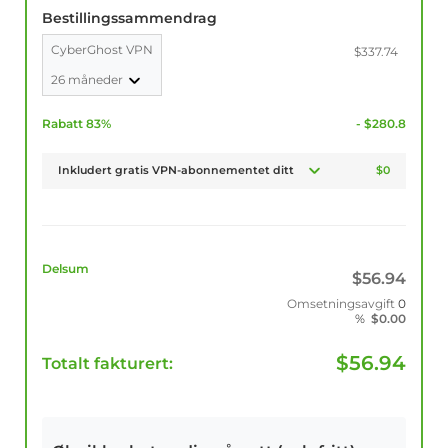
Bestillingssammendrag
CyberGhost VPN
$337.74
26 måneder
Rabatt 83%
- $280.8
Inkludert gratis VPN-abonnementet ditt
$0
Delsum
$
56.94
Omsetningsavgift
0
%
$
0.00
$
56.94
Totalt fakturert: