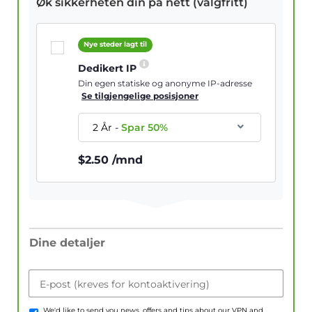
Øk sikkerheten din på nett (valgfritt)
Nye steder lagt til
Dedikert IP
Din egen statiske og anonyme IP-adresse
Se tilgjengelige posisjoner
2 År
-
Spar
50
%
$
2.50
/mnd
Dine detaljer
E-post (kreves for kontoaktivering)
We'd like to send you news, offers and tips about our VPN and