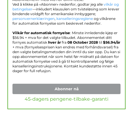
Ved å klikke på «Abonner» nedenfor, godtar jeg alle
vilkår og
betingelser
—inkludert klausulen om tvisteløsing som krever
bindende voldgift for amerikanske innbyggere;
personvernerklæringen
,
kanselleringsreglene
og vilkårene
for automatisk fornyelse som beskrevet nedenfor.
Vilkår for automatisk fornyelse
: Minste innledende kjøp er
$
56.94
+ mva for det valgte tilbudet. Abonnementet ditt
fornyes automatisk
hver år
fra
08 October 2028
til
$
56.94
/år
+ mva (fornyelsesprisen kan endres med forhåndsvarsel) fra
den valgte betalingsmetoden din inntil du sier opp. Du kan si
opp abonnementet når som helst før midnatt på datoen for
automatisk fornyelse ved å gå til kontrollpanelet og følge
kanselleringsinstruksjonene. Kontakt kundestøtte innen 45
dager for full refusjon.
Abonner nå
45-dagers pengene-tilbake-garanti