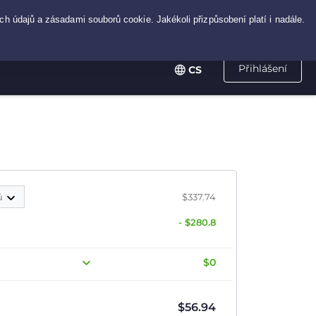
Přihlášení
CS
ů
$337.74
- $280.8
$0
$
56.94