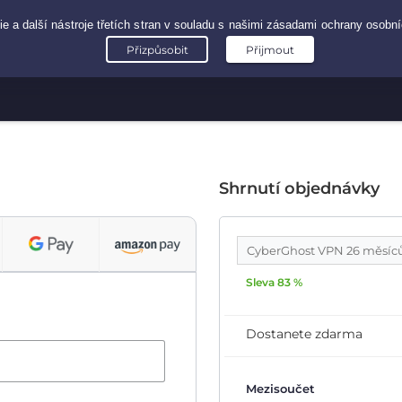
Shrnutí objednávky
CyberGhost VPN 26 měsíc
Sleva 83 %
Dostanete zdarma
Mezisoučet