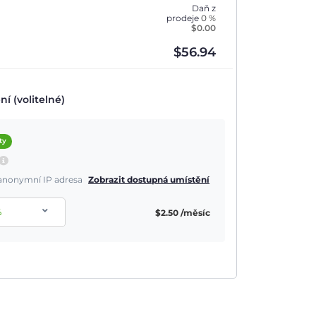
Daň z
prodeje
0 %
$
0.00
$
56.94
í (volitelné)
ty
a anonymní IP adresa
Zobrazit dostupná umístění
%
$
2.50
/měsíc