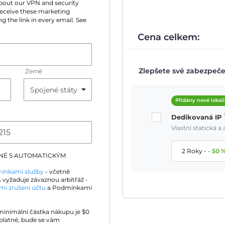
 about our VPN and security
 receive these marketing
g the link in every email. See
Cena celkem:
Zlepšete své zabezpečen
Země
Přidány nové lokali
Dedikovaná IP
Vlastní statická 
2 Roky
-
-
50
DNÉ S AUTOMATICKÝM
ínkami služby
- včetně
 vyžaduje závaznou arbitřáž -
mi zrušení účtu
a Podmínkami
 minimální částka nákupu je $
0
platné, bude se vám