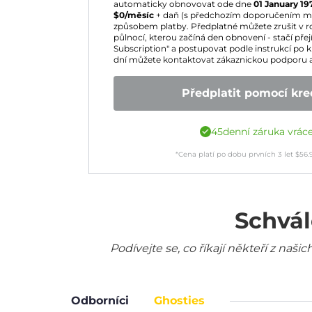
automaticky obnovovat ode dne
01 January 19
$
0
/měsíc
+ daň (s předchozím doporučením m
způsobem platby. Předplatné můžete zrušit v r
půlnocí, kterou začíná den obnovení - stačí přejí
Subscription" a postupovat podle instrukcí po k
dní můžete kontaktovat zákaznickou podporu a 
Předplatit pomocí kred
45denní záruka vrác
*Cena platí po dobu prvních
3
let
$
56.
Schvál
Podívejte se, co říkají někteří z na
Odborníci
Ghosties