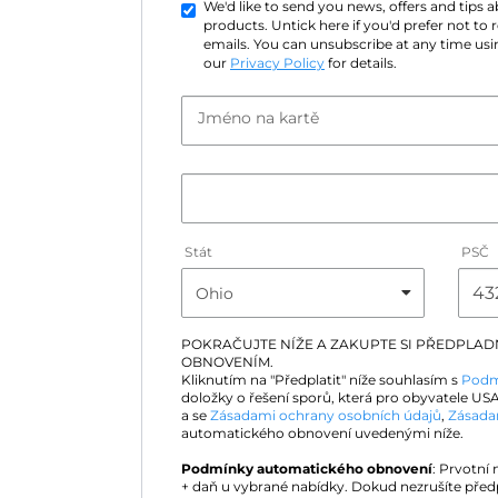
We'd like to send you news, offers and tips
products. Untick here if you'd prefer not to
emails. You can unsubscribe at any time usin
our
Privacy Policy
for details.
Jméno na kartě
Stát
PSČ
POKRAČUJTE NÍŽE A ZAKUPTE SI PŘEDPLA
OBNOVENÍM.
Kliknutím na "Předplatit" níže souhlasím s
Podm
doložky o řešení sporů, která pro obyvatele USA
a se
Zásadami ochrany osobních údajů
,
Zásada
automatického obnovení uvedenými níže.
Podmínky automatického obnovení
: Prvotní
+ daň u vybrané nabídky. Dokud nezrušíte před