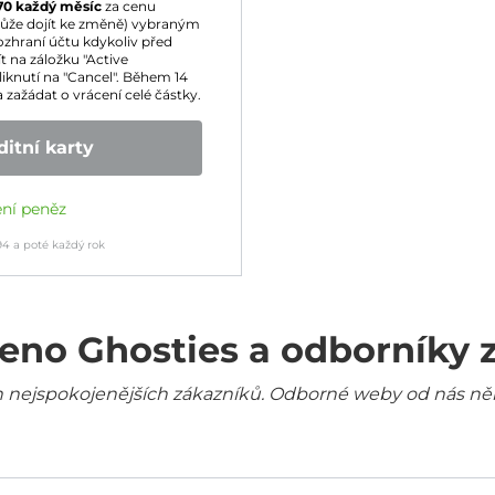
70
každý měsíc
za cenu
ůže dojít ke změně) vybraným
ozhraní účtu kdykoliv před
t na záložku "Active
liknutí na "Cancel". Během 14
zažádat o vrácení celé částky.
itní karty
ení peněz
94
a poté každý rok
eno Ghosties a odborníky 
šich nejspokojenějších zákazníků. Odborné weby od nás ně