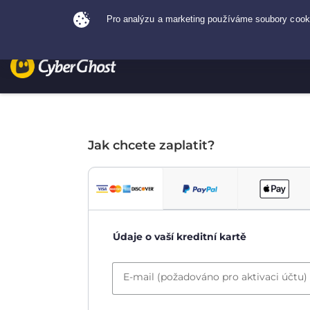
Jak chcete zaplatit?
Údaje o vaší kreditní kartě
E-mail (požadováno pro aktivaci účtu)